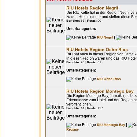
RIU Hotels Region Negril
Die RIU Kette hat in der Region Negril ve
zu den Hotels nieder und stellen diese Be
Berichte:
36 |
Posts:
90
Unterkategorien:
|
RIU Negril
RIU Hotels Region Ocho Rios
RIU hat auch in dieser Region von Jamai
in dieser Region waren und das RIU Hotel k
Berichte:
20 |
Posts:
61
Unterkategorien:
RIU Ocho Rios
RIU Hotels Region Montego Bay
Die Region Montego Bay, Jamaika, ist beka
Erkenntnisse zum Hotel und der Region ha
veröffentlichen.
Berichte:
44 |
Posts:
127
Unterkategorien:
|
RIU Montego Bay
Reggae