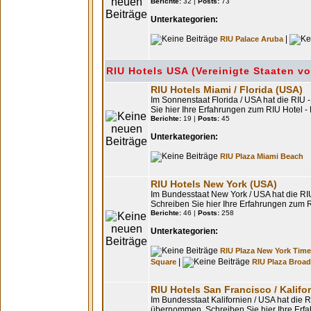
Berichte:
32 |
Posts:
73
Unterkategorien:
|
RIU Palace Aruba
RIU Hotels USA (Vereinigte Staaten v
RIU Hotels Miami / Florida (USA)
Im Sonnenstaat Florida / USA hat die RIU 
Sie hier Ihre Erfahrungen zum RIU Hotel -
Berichte:
19 |
Posts:
45
Unterkategorien:
RIU Plaza Miami Beach
RIU Hotels New York (USA)
Im Bundesstaat New York / USA hat die RI
Schreiben Sie hier Ihre Erfahrungen zum 
Berichte:
46 |
Posts:
258
Unterkategorien:
RIU Plaza New York Tim
|
Square
RIU Plaza Broa
RIU Hotels San Francisco / Kalifo
Im Bundesstaat Kalifornien / USA hat die RI
übernommen. Schreiben Sie hier Ihre Erfa