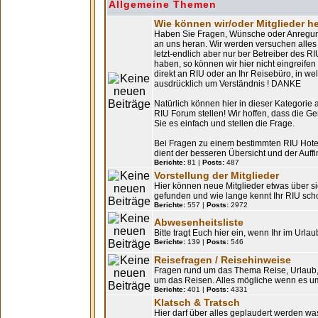
Allgemeine Themen
Wie können wir/oder Mitglieder h
Haben Sie Fragen, Wünsche oder Anregung
an uns heran. Wir werden versuchen alles 
letzt-endlich aber nur ber Betreiber des R
haben, so können wir hier nicht eingreifen 
direkt an RIU oder an Ihr Reisebüro, in we
ausdrücklich um Verständnis ! DANKE
Natürlich können hier in dieser Kategorie 
RIU Forum stellen! Wir hoffen, dass die G
Sie es einfach und stellen die Frage.
Bei Fragen zu einem bestimmten RIU Hotel, 
dient der besseren Übersicht und der Auf
Berichte:
81 |
Posts:
487
Vorstellung der Mitglieder
Hier können neue Mitglieder etwas über sic
gefunden und wie lange kennt Ihr RIU sc
Berichte:
557 |
Posts:
2972
Abwesenheitsliste
Bitte tragt Euch hier ein, wenn Ihr im Urlau
Berichte:
139 |
Posts:
546
Reisefragen / Reisehinweise
Fragen rund um das Thema Reise, Urlaub,
um das Reisen. Alles mögliche wenn es u
Berichte:
401 |
Posts:
4331
Klatsch & Tratsch
Hier darf über alles geplaudert werden wa