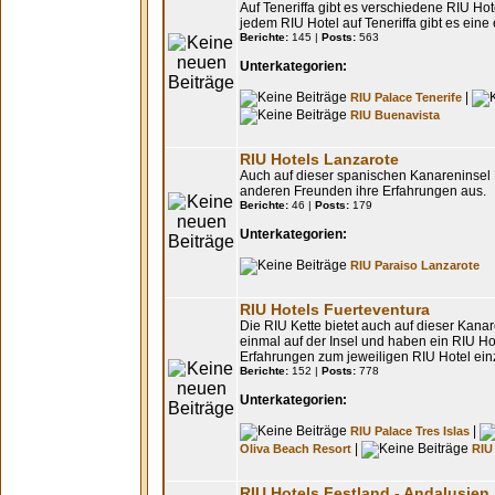
Auf Teneriffa gibt es verschiedene RIU Hot
jedem RIU Hotel auf Teneriffa gibt es ein
Berichte:
145 |
Posts:
563
Unterkategorien:
|
RIU Palace Tenerife
RIU Buenavista
RIU Hotels Lanzarote
Auch auf dieser spanischen Kanareninsel 
anderen Freunden ihre Erfahrungen aus.
Berichte:
46 |
Posts:
179
Unterkategorien:
RIU Paraiso Lanzarote
RIU Hotels Fuerteventura
Die RIU Kette bietet auch auf dieser Kana
einmal auf der Insel und haben ein RIU Hot
Erfahrungen zum jeweiligen RIU Hotel einz
Berichte:
152 |
Posts:
778
Unterkategorien:
|
RIU Palace Tres Islas
|
Oliva Beach Resort
RIU
RIU Hotels Festland - Andalusien