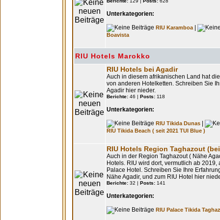
Berichte:
129 |
Posts:
628
Unterkategorien:
|
RIU Karamboa
Boavista
RIU Hotels Marokko
RIU Hotels bei Agadir
Auch in diesem afrikanischen Land hat di
von anderen Hotelketten. Schreiben Sie I
Agadir hier nieder.
Berichte:
46 |
Posts:
118
Unterkategorien:
|
RIU Tikida Dunas
RIU Tikida Beach ( seit 2021 TUI Blue )
RIU Hotels Region Taghazout (bei
Auch in der Region Taghazout ( Nähe Agadi
Hotels. RIU wird dort, vermutlich ab 2019,
Palace Hotel. Schreiben Sie Ihre Erfahru
Nähe Agadir, und zum RIU Hotel hier niede
Berichte:
32 |
Posts:
141
Unterkategorien:
RIU Palace Tikida Tagha