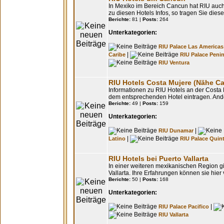
In Mexiko im Bereich Cancun hat RIU auc
zu diesen Hotels Infos, so tragen Sie dies
Berichte:
81 |
Posts:
264
Unterkategorien:
RIU Palace Las Americas
|
Caribe
RIU Palace Peni
RIU Ventura
RIU Hotels Costa Mujere (Nähe C
Informationen zu RIU Hotels an der Costa 
dem entsprechenden Hotel eintragen. And
Berichte:
49 |
Posts:
159
Unterkategorien:
|
RIU Dunamar
|
Latino
RIU Palace Quin
RIU Hotels bei Puerto Vallarta
In einer weiteren mexikanischen Region gi
Vallarta. Ihre Erfahrungen können sie hier
Berichte:
50 |
Posts:
168
Unterkategorien:
|
RIU Palace Pacifico
RIU Vallarta