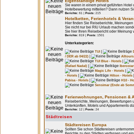
Eigenständige Hotels
Sie waren in einem privat geführten Hotel
Hotelbewertung mitteilen? Dann nutzen Si
Berichte:
61 |
Posts:
215
Hotelketten, Ferienhotels & Veran
Hier finden Sie Reiseberichte, Meinunge
Sie nicht nur bei RIU Urlaub machen son
Sie hier Ihren Reisebericht oder Meinung v
Berichte:
819 |
Posts:
1501
Unterkategorien:
|
TUI
|
/ DER ab 04/22)
Alltours
|
TUI Blue - Hotels
|
(Rafael Nadal)
Iberostar
|
Magic Life - Hotels
|
- Hotels
Hilton - Hotels
|
Pabisa - Hotels
H10 - Ho
Sensimar (Ende ab Somm
Ferienwohnungen, Pensionen & 
Reiseberichte, Meinungen, Bewertungen 
Unterkünften, Motels und Appartements dürf
Berichte:
12 |
Posts:
24
Städtreisen
Städtereisen Europa
Sollten Sie schon Städtereisen unternomm
Berichte zu den Städten verfassen und eins