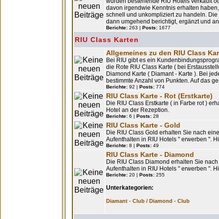
wurden bestehende RIU Hotels verkauft ode
davon irgendwie Kenntnis erhalten haben, h
schnell und unkompliziert zu handeln. Di
dann umgehend berichtigt, ergänzt und 
Berichte:
263 |
Posts:
1677
RIU Class Karten
Allgemeines zu den RIU Class Ka
Bei RIU gibt es ein Kundenbindungsprogra
die Rote RIU Class Karte ( bei Erstausste
Diamond Karte ( Diamant - Karte ). Bei j
bestimmte Anzahl von Punkten. Auf das g
Berichte:
92 |
Posts:
774
RIU Class Karte - Rot (Erstkarte)
Die RIU Class Erstkarte ( in Farbe rot ) e
Hotel an der Rezeption.
Berichte:
6 |
Posts:
28
RIU Class Karte - Gold
Die RIU Class Gold erhalten Sie nach ein
Aufenthalten in RIU Hotels " erwerben ". H
Berichte:
8 |
Posts:
49
RIU Class Karte - Diamond
Die RIU Class Diamond erhalten Sie nach 
Aufenthalten in RIU Hotels " erwerben ". H
Berichte:
20 |
Posts:
255
Unterkategorien:
Diamant - Club / Diamond - Club