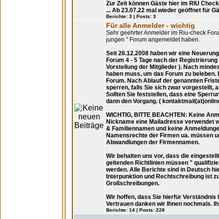
Zur Zeit können Gäste hier im RIU Check 
... Ab 23.07.22 mal wieder geöffnet für G
Berichte:
3 |
Posts:
3
Für alle Anmelder - wichtig
Sehr geehrter Anmelder im Riu-check Foru
jungen " Forum angemeldet haben.
Seit 26.12.2008 haben wir eine Neuerung
Forum 4 - 5 Tage nach der Registrierung 
Vorstellung der Mitglieder ). Nach minde
haben muss, um das Forum zu beleben. Die
Forum. Nach Ablauf der genannten Friste
sperren, falls Sie sich zwar vorgestellt,
Sollten Sie feststellen, dass eine Sperrun
dann den Vorgang. ( kontaktmail(at)onli
WICHTIG, BITTE BEACHTEN: Keine Anmel
Nickname eine Mailadresse verwendet 
& Familiennamen und keine Anmeldunge
Namensrechte der Firmen ua. müssen unb
Abwandlungen der Firmennamen.
Wir behalten uns vor, dass die eingestel
geltenden Richtlinien müssen " qualifizie
werden. Alle Berichte sind in Deutsch hi
Interpunktion und Rechtschreibung ist z
Großschreibungen.
Wir hoffen, dass Sie hierfür Verständni
Vertrauen danken wir Ihnen nochmals. I
Berichte:
14 |
Posts:
228