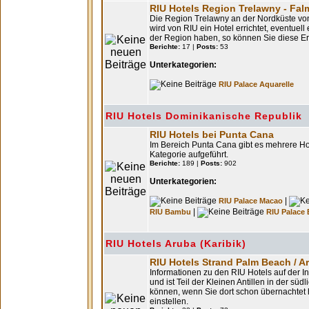
RIU Hotels Region Trelawny - Fa
Die Region Trelawny an der Nordküste von 
wird von RIU ein Hotel errichtet, eventuel
der Region haben, so können Sie diese Erk
Berichte:
17 |
Posts:
53
Unterkategorien:
RIU Palace Aquarelle
RIU Hotels Dominikanische Republik
RIU Hotels bei Punta Cana
Im Bereich Punta Cana gibt es mehrere Hot
Kategorie aufgeführt.
Berichte:
189 |
Posts:
902
Unterkategorien:
|
RIU Palace Macao
|
RIU Bambu
RIU Palace
RIU Hotels Aruba (Karibik)
RIU Hotels Strand Palm Beach / A
Informationen zu den RIU Hotels auf der 
und ist Teil der Kleinen Antillen in der südl
können, wenn Sie dort schon übernachtet 
einstellen.