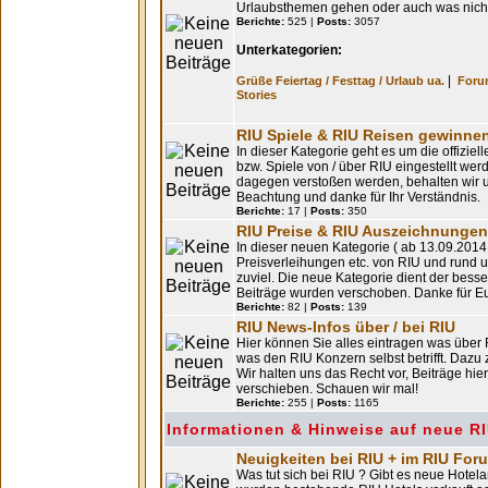
Urlaubsthemen gehen oder auch was nicht
Berichte:
525 |
Posts:
3057
Unterkategorien:
|
Grüße Feiertag / Festtag / Urlaub ua.
Forum
Stories
RIU Spiele & RIU Reisen gewinne
In dieser Kategorie geht es um die offizie
bzw. Spiele von / über RIU eingestellt we
dagegen verstoßen werden, behalten wir u
Beachtung und danke für Ihr Verständnis.
Berichte:
17 |
Posts:
350
RIU Preise & RIU Auszeichnungen 
In dieser neuen Kategorie ( ab 13.09.2014
Preisverleihungen etc. von RIU und rund u
zuviel. Die neue Kategorie dient der bes
Beiträge wurden verschoben. Danke für Eu
Berichte:
82 |
Posts:
139
RIU News-Infos über / bei RIU
Hier können Sie alles eintragen was über 
was den RIU Konzern selbst betrifft. Dazu
Wir halten uns das Recht vor, Beiträge hi
verschieben. Schauen wir mal!
Berichte:
255 |
Posts:
1165
Informationen & Hinweise auf neue RI
Neuigkeiten bei RIU + im RIU For
Was tut sich bei RIU ? Gibt es neue Hotel