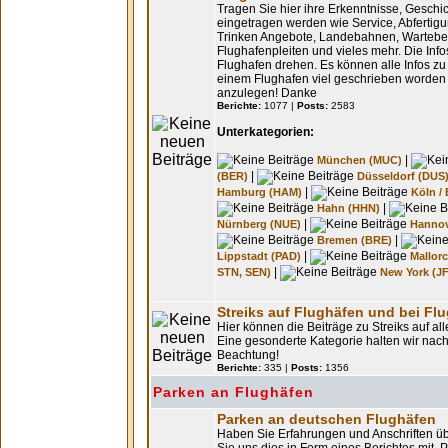
Tragen Sie hier ihre Erkenntnisse, Geschic
eingetragen werden wie Service, Abfertigu
Trinken Angebote, Landebahnen, Warteber
Flughafenpleiten und vieles mehr. Die Inf
Flughafen drehen. Es können alle Infos zu 
einem Flughafen viel geschrieben worden s
anzulegen! Danke
Berichte:
1077 |
Posts:
2583
Unterkategorien:
|
München (MUC)
|
(BER)
Düsseldorf (DUS
|
Hamburg (HAM)
Köln /
|
Hahn (HHN)
|
Nürnberg (NUE)
Hannov
|
Bremen (BRE)
|
Lippstadt (PAD)
Mallorc
|
STN, SEN)
New York (J
Streiks auf Flughäfen und bei Flu
Hier können die Beiträge zu Streiks auf al
Eine gesonderte Kategorie halten wir nach 
Beachtung!
Berichte:
335 |
Posts:
1356
Parken an Flughäfen
Parken an deutschen Flughäfen
Haben Sie Erfahrungen und Anschriften üb