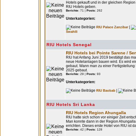
Hotels gekauft und in der gleichen Region
RIU Hotels geben.
Berichte:
71 |
Posts:
262
Unterkategorien:
|
RIU Palace Zanzibar
Swahili
RIU Hotels Senegal
RIU Hotels bei Pointe Sarene / Se
RIU hat Anfang Juni 2019 bestätigt das m
neue Hotelanlagen bauen wird. Es wird ein
gebaut. Wann man zu einer Fertigstellung 
2025 gebaut.
Berichte:
29 |
Posts:
93
Unterkategorien:
|
RIU Baobab
RIU Hotels Sri Lanka
RIU Hotels Region Ahungalla
RIU hatte sich schon vor einiger Zeit ent
Man konnte dann in der Region Ahungalla 
errichten. Dieses erste Hotel von RIU ist d
Berichte:
42 |
Posts:
128