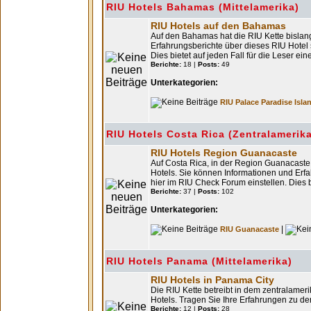
RIU Hotels Bahamas (Mittelamerika)
RIU Hotels auf den Bahamas
Auf den Bahamas hat die RIU Kette bislan
Erfahrungsberichte über dieses RIU Hotel
Dies bietet auf jeden Fall für die Leser ei
Berichte:
18 |
Posts:
49
Unterkategorien:
RIU Palace Paradise Isla
RIU Hotels Costa Rica (Zentralamerik
RIU Hotels Region Guanacaste
Auf Costa Rica, in der Region Guanacaste, 
Hotels. Sie können Informationen und Erf
hier im RIU Check Forum einstellen. Dies b
Berichte:
37 |
Posts:
102
Unterkategorien:
|
RIU Guanacaste
RIU Hotels Panama (Mittelamerika)
RIU Hotels in Panama City
Die RIU Kette betreibt in dem zentralame
Hotels. Tragen Sie Ihre Erfahrungen zu den
Berichte:
12 |
Posts:
28