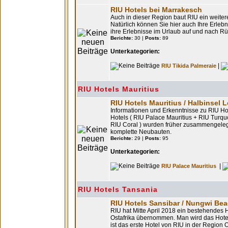
RIU Hotels bei Marrakesch
Auch in dieser Region baut RIU ein weiter
Natürlich können Sie hier auch Ihre Erleb
ihre Erlebnisse im Urlaub auf und nach Rüc
Berichte:
30 |
Posts:
89
Unterkategorien:
|
RIU Tikida Palmeraie
RIU Hotels Mauritius
RIU Hotels Mauritius / Halbinsel 
Informationen und Erkenntnisse zu RIU Hote
Hotels ( RIU Palace Mauritius + RIU Turquo
RIU Coral ) wurden früher zusammengeleg
komplette Neubauten.
Berichte:
29 |
Posts:
95
Unterkategorien:
|
RIU Palace Mauritius
RIU Hotels Tansania
RIU Hotels Sansibar / Nungwi Be
RIU hat Mitte April 2018 ein bestehendes Ho
Ostafrika übernommen. Man wird das Hote
ist das erste Hotel von RIU in der Region 