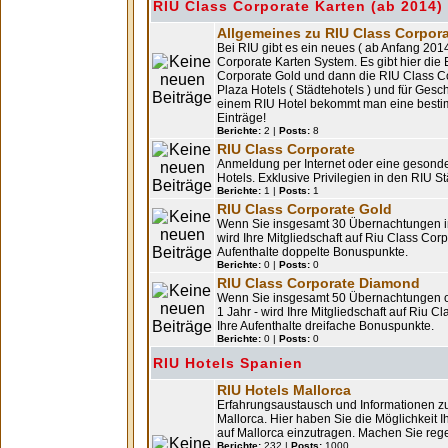
RIU Class Corporate Karten (ab 2014)
Allgemeines zu RIU Class Corpora
Bei RIU gibt es ein neues ( ab Anfang 2
Corporate Karten System. Es gibt hier die
Corporate Gold und dann die RIU Class 
Plaza Hotels ( Städtehotels ) und für Ges
einem RIU Hotel bekommt man eine bestimm
Einträge!
Berichte:
2 |
Posts:
8
RIU Class Corporate
Anmeldung per Internet oder eine gesonde
Hotels. Exklusive Privilegien in den RIU S
Berichte:
1 |
Posts:
1
RIU Class Corporate Gold
Wenn Sie insgesamt 30 Übernachtungen in 
wird Ihre Mitgliedschaft auf Riu Class Corp
Aufenthalte doppelte Bonuspunkte.
Berichte:
0 |
Posts:
0
RIU Class Corporate Diamond
Wenn Sie insgesamt 50 Übernachtungen od
1 Jahr - wird Ihre Mitgliedschaft auf Riu 
Ihre Aufenthalte dreifache Bonuspunkte.
Berichte:
0 |
Posts:
0
RIU Hotels Spanien
RIU Hotels Mallorca
Erfahrungsaustausch und Informationen zu
Mallorca. Hier haben Sie die Möglichkeit 
auf Mallorca einzutragen. Machen Sie re
Berichte:
232 |
Posts:
1000