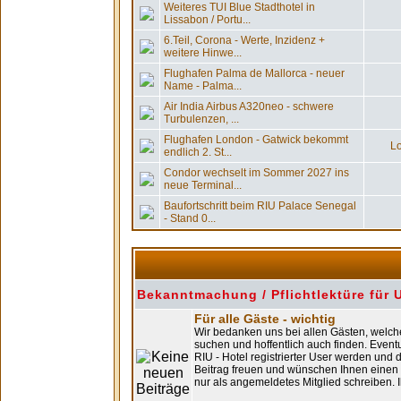
Weiteres TUI Blue Stadthotel in
Lissabon / Portu...
6.Teil, Corona - Werte, Inzidenz +
weitere Hinwe...
Flughafen Palma de Mallorca - neuer
Name - Palma...
Air India Airbus A320neo - schwere
Turbulenzen, ...
Flughafen London - Gatwick bekommt
Lo
endlich 2. St...
Condor wechselt im Sommer 2027 ins
neue Terminal...
Baufortschritt beim RIU Palace Senegal
- Stand 0...
Bekanntmachung / Pflichtlektüre für 
Für alle Gäste - wichtig
Wir bedanken uns bei allen Gästen, welche
suchen und hoffentlich auch finden. Even
RIU - Hotel registrierter User werden und
Beitrag freuen und wünschen Ihnen einen
nur als angemeldetes Mitglied schreiben.