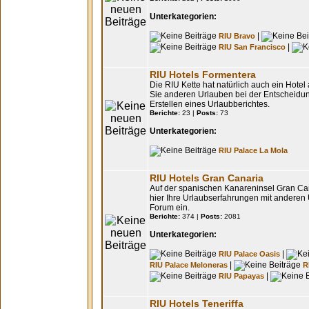
Unterkategorien:
|
RIU Bravo
|
RIU San Francisco
RIU Hotels Formentera
Die RIU Kette hat natürlich auch ein Hotel
Sie anderen Urlauben bei der Entscheidung
Erstellen eines Urlaubberichtes.
Berichte:
23 |
Posts:
73
Unterkategorien:
RIU Palace La Mola
RIU Hotels Gran Canaria
Auf der spanischen Kanareninsel Gran Can
hier Ihre Urlaubserfahrungen mit anderen 
Forum ein.
Berichte:
374 |
Posts:
2081
Unterkategorien:
|
RIU Palace Oasis
|
RIU Palace Meloneras
R
|
RIU Papayas
RIU Hotels Teneriffa