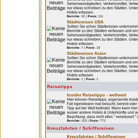
Sehenswürdigkeiten, Verkehrsmittel, Verk
nur etwas schreiben zu den Städten. Unterk
Hotels erfassen.
Berichte:
30 |
Posts:
111
Städtereisen USA
Sollten Sie schon Städtereisen unternomm
Berichte zu den Städten verfassen und eins
Sehenswürdigkeiten, Verkehrsmittel, Verk
nur etwas schreiben zu den Städten. Unterk
Hotels erfassen.
Berichte:
7 |
Posts:
18
Städtereisen Asien
Sollten Sie schon Städtereisen unternomm
Berichte zu den Städten verfassen und eins
Sehenswürdigkeiten, Verkehrsmittel, Verk
nur etwas schreiben zu den Städten. Unterk
Hotels erfassen.
Berichte:
1 |
Posts:
1
Reisetipps
Insider Reisetipps - weltweit
Hier können Reisetipps, sogenannte Inside
Fall irgendwann mal besucht, bereist oder 
Tipp auf der Welt befindet. Mann kann hier
ausser andere Hotels & Unterkünfte und au
Beachtung, dass nicht alles " verwässert " 
Berichte:
153 |
Posts:
772
Kreuzfahrten / Schiffsreisen
Kreuzfahrten / Schiffsreisen