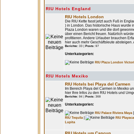
RIU Hotels England
RIU Hotels London
Die RIU Kette fasst jetzt auch Fuß in Engl
) in London. Das historische Haus wurde 
Plaza London waren und die dort gewonne
über einen Bericht freuen. Natürlich würd
profitieren. Andere Urlauber brauchen Er
hier auch mehr Geschäftsleute absteigen. 
Berichte:
33 |
Posts:
97
Unterkategorien:
RIU Plaza London Victor
RIU Hotels Mexiko
RIU Hotels bei Playa del Carmen
Im Bereich Playa del Carmen in Mexiko unt
hier Ihre Infos zu den RIU Hotels und Umg
Berichte:
94 |
Posts:
368
Unterkategorien:
RIU Palace Riviera Maya
|
RIU Tequila
RIU Playaca
Lupita
RIU Hotels um Cancun