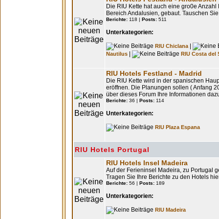
Die RIU Kette hat auch eine gro0e Anzahl
Bereich Andalusien, gebaut. Tauschen Sie
Berichte:
118 |
Posts:
511
Unterkategorien:
|
RIU Chiclana
|
Nautilus
RIU Costa del 
RIU Hotels Festland - Madrid
Die RIU Kette wird in der spanischen Haup
eröffnen. Die Planungen sollen ( Anfang 20
über dieses Forum Ihre Informationen daz
Berichte:
36 |
Posts:
114
Unterkategorien:
RIU Plaza Espana
RIU Hotels Portugal
RIU Hotels Insel Madeira
Auf der Ferieninsel Madeira, zu Portugal
Tragen Sie Ihre Berichte zu den Hotels hier
Berichte:
56 |
Posts:
189
Unterkategorien:
RIU Madeira