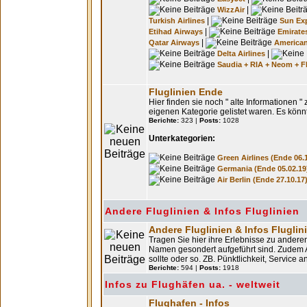
|
WizzAir
|
Turkish Airlines
Sun Ex
|
Etihad Airways
Emirate
|
Qatar Airways
American
|
Delta Airlines
Saudia + RIA + Neom + F
Fluglinien Ende
Hier finden sie noch " alte Informationen " 
eigenen Kategorie gelistet waren. Es kön
Berichte:
323 |
Posts:
1028
Unterkategorien:
Green Airlines (Ende 06.
Germania (Ende 05.02.19
Air Berlin (Ende 27.10.17
Andere Fluglinien & Infos Fluglinien
Andere Fluglinien & Infos Fluglin
Tragen Sie hier ihre Erlebnisse zu anderen
Namen gesondert aufgeführt sind. Zudem A
sollte oder so. ZB. Pünktlichkeit, Service a
Berichte:
594 |
Posts:
1918
Infos zu Flughäfen ua. - weltweit
Flughafen - Infos