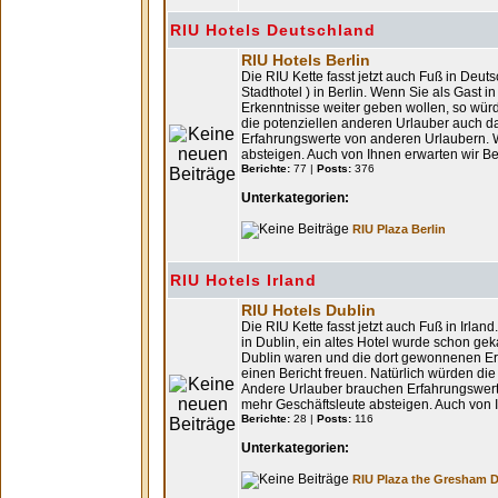
RIU Hotels Deutschland
RIU Hotels Berlin
Die RIU Kette fasst jetzt auch Fuß in Deut
Stadthotel ) in Berlin. Wenn Sie als Gast
Erkenntnisse weiter geben wollen, so würd
die potenziellen anderen Urlauber auch d
Erfahrungswerte von anderen Urlaubern. W
absteigen. Auch von Ihnen erwarten wir Be
Berichte:
77 |
Posts:
376
Unterkategorien:
RIU Plaza Berlin
RIU Hotels Irland
RIU Hotels Dublin
Die RIU Kette fasst jetzt auch Fuß in Irlan
in Dublin, ein altes Hotel wurde schon ge
Dublin waren und die dort gewonnenen Erk
einen Bericht freuen. Natürlich würden die
Andere Urlauber brauchen Erfahrungswert
mehr Geschäftsleute absteigen. Auch von I
Berichte:
28 |
Posts:
116
Unterkategorien:
RIU Plaza the Gresham D