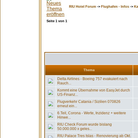
RIU Hotel Forum
->
Flughafen - Infos
->
Ka
Seite
1
von
1
Thema
Delta Airlines - Boeing 757 evakuiert nach
Rauch...
Kommt eine Übernahme von EasyJet durch
US-Finanz...
Flugverkehr Catania / Sizilien 070826
erneut ein...
6.Teil, Corona - Werte, Inzidenz + weitere
Hinwe...
RIU Check Forum wurde bislang
50.000.000 x geles...
RIU Palace Tres Islas - Renovierung ab Okt.