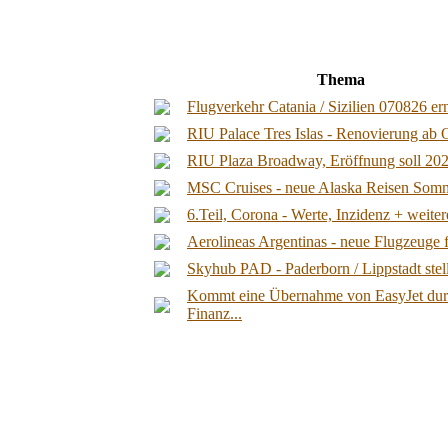
Thema
Flugverkehr Catania / Sizilien 070826 ern
RIU Palace Tres Islas - Renovierung ab Ok
RIU Plaza Broadway, Eröffnung soll 2027
MSC Cruises - neue Alaska Reisen Somme
6.Teil, Corona - Werte, Inzidenz + weite
Aerolineas Argentinas - neue Flugzeuge fü
Skyhub PAD - Paderborn / Lippstadt stellt
Kommt eine Übernahme von EasyJet du
Finanz...