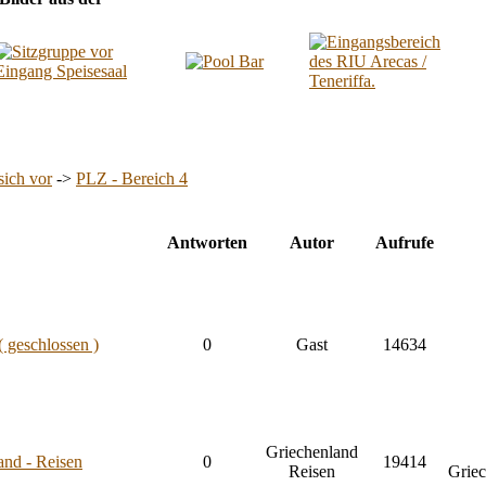
sich vor
->
PLZ - Bereich 4
Antworten
Autor
Aufrufe
( geschlossen )
0
Gast
14634
Griechenland
nd - Reisen
0
19414
Reisen
Grie