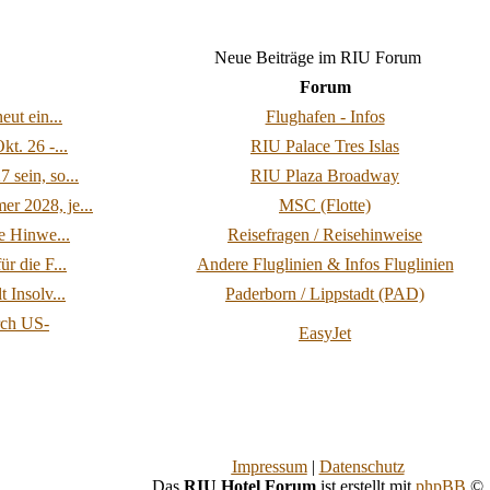
Neue Beiträge im RIU Forum
Forum
eut ein...
Flughafen - Infos
t. 26 -...
RIU Palace Tres Islas
 sein, so...
RIU Plaza Broadway
r 2028, je...
MSC (Flotte)
re Hinwe...
Reisefragen / Reisehinweise
r die F...
Andere Fluglinien & Infos Fluglinien
 Insolv...
Paderborn / Lippstadt (PAD)
rch US-
EasyJet
Impressum
|
Datenschutz
Das
RIU Hotel Forum
ist erstellt mit
phpBB
©