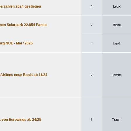
erzahlen 2024 gestiegen
0
LeoX
enen Solarpark 22.854 Panels
0
Biene
rg NUE - Mai / 2025
0
Ligo1
irlines neue Basis ab 11/24
0
Lawine
s von Eurowings ab 24/25
1
Traum