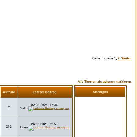
Gehe zu Seite
1
,
2
Weiter
Alle Themen als gelesen markieren
Anzeigen
Aufrufe
Letzter Beitrag
02.08.2026, 17:34
74
Salto
26.06.2026, 09:57
202
Biene