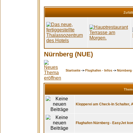
Zufäll
Nürnberg (NUE)
Startseite
->
Flughafen - Infos
->
Nürnberg 
Them
Klopperei am Check-In Schalter, A
Flughafen Nürnberg - EasyJet ko