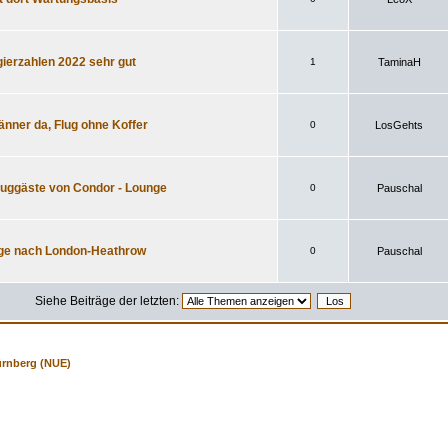
ierzahlen 2022 sehr gut
1
TaminaH
änner da, Flug ohne Koffer
0
LosGehts
luggäste von Condor - Lounge
0
Pauschal
ge nach London-Heathrow
0
Pauschal
Siehe Beiträge der letzten:
rnberg (NUE)