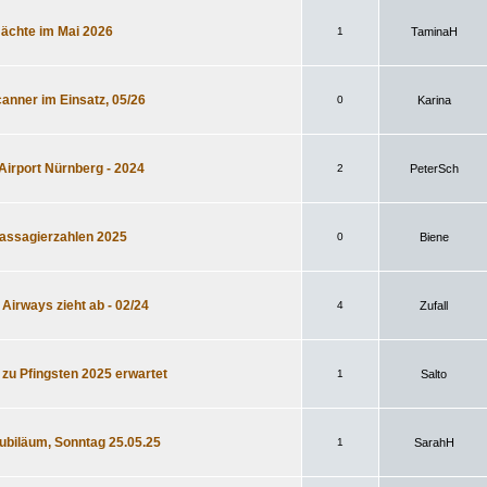
Nächte im Mai 2026
1
TaminaH
anner im Einsatz, 05/26
0
Karina
Airport Nürnberg - 2024
2
PeterSch
Passagierzahlen 2025
0
Biene
 Airways zieht ab - 02/24
4
Zufall
zu Pfingsten 2025 erwartet
1
Salto
Jubiläum, Sonntag 25.05.25
1
SarahH