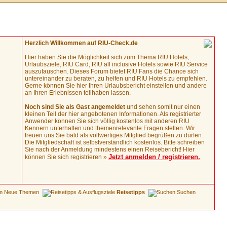
Herzlich Willkommen auf RIU-Check.de
Hier haben Sie die Möglichkeit sich zum Thema RIU Hotels,
Urlaubsziele, RIU Card, RIU all inclusive Hotels sowie RIU Service
auszutauschen. Dieses Forum bietet RIU Fans die Chance sich
untereinander zu beraten, zu helfen und RIU Hotels zu empfehlen.
Gerne können Sie hier Ihren Urlaubsbericht einstellen und andere
an Ihren Erlebnissen teilhaben lassen.
Noch sind Sie als Gast angemeldet
und sehen somit nur einen
kleinen Teil der hier angebotenen Informationen. Als registrierter
Anwender können Sie sich völlig kostenlos mit anderen RIU
Kennern unterhalten und themenrelevante Fragen stellen. Wir
freuen uns Sie bald als vollwertiges Mitglied begrüßen zu dürfen.
Die Mitgliedschaft ist selbstverständlich kostenlos. Bitte schreiben
Sie nach der Anmeldung mindestens einen Reisebericht! Hier
Jetzt anmelden / registrieren.
können Sie sich registrieren »
Neue Themen
Reisetipps
Suchen