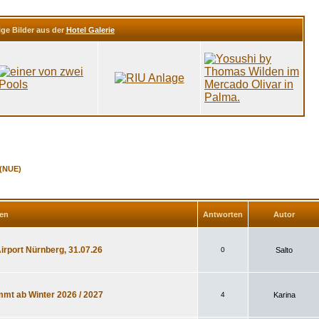
ige Bilder aus der
Hotel Galerie
(NUE)
en
Antworten
Autor
irport Nürnberg, 31.07.26
0
Salto
mmt ab Winter 2026 / 2027
4
Karina