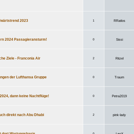
fwärtstrend 2023
1
RRatlos
ern 2024 Passagieransturm!
0
Sissi
he Ziele - Franconia Air
2
Ritzel
dungen der Lufthansa Gruppe
0
Traum
2024, dann keine Nachtflüge!
0
Petra2019
uch direkt nach Abu Dhabi
2
pink-lady
t dort Wartungsbasis
0
LeoX