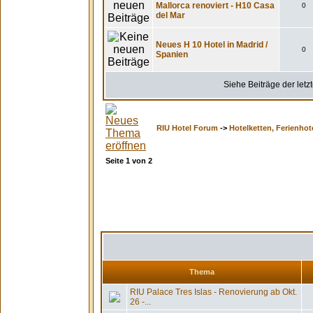
Mallorca renoviert - H10 Casa
0
del Mar
Neues H 10 Hotel in Madrid /
0
Spanien
Siehe Beiträge der letz
RIU Hotel Forum
->
Hotelketten, Ferienhot
Seite
1
von
2
Thema
RIU Palace Tres Islas - Renovierung ab Okt.
26 -...