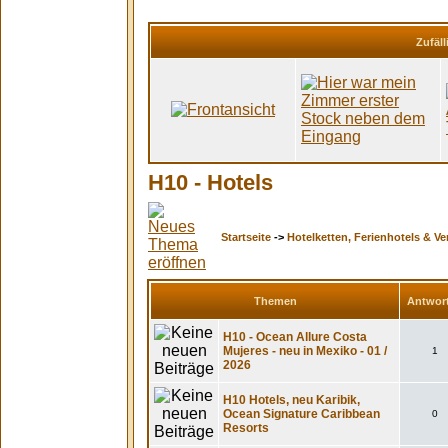
Zufäll
H10 - Hotels
Startseite
->
Hotelketten, Ferienhotels & Ve
Themen
Antwor
H10 - Ocean Allure Costa
Mujeres - neu in Mexiko - 01 /
1
2026
H10 Hotels, neu Karibik,
Ocean Signature Caribbean
0
Resorts