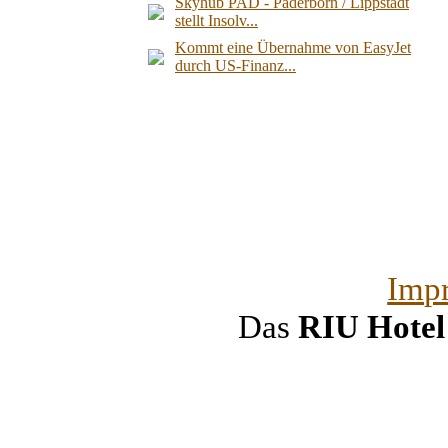
Skyhub PAD - Paderborn / Lippstadt
stellt Insolv...
Kommt eine Übernahme von EasyJet
durch US-Finanz...
Imp
Das
RIU Hote