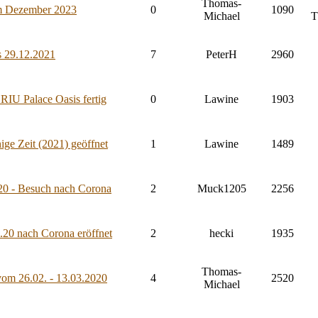
Thomas-
im Dezember 2023
0
1090
Michael
T
s 29.12.2021
7
PeterH
2960
 RIU Palace Oasis fertig
0
Lawine
1903
ige Zeit (2021) geöffnet
1
Lawine
1489
.20 - Besuch nach Corona
2
Muck1205
2256
.20 nach Corona eröffnet
2
hecki
1935
Thomas-
vom 26.02. - 13.03.2020
4
2520
Michael