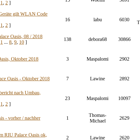
:
1
,
2
]
e Geräte gilt WLAN Code
16
labu
6030
T
:
1
,
2
]
ace Oasis, 08 / 2018
138
debora68
30866
:
1
...
8
,
9
,
10
]
asis, Oktober 2018
3
Maspalomi
2902
ace Oasis - Oktober 2018
7
Lawine
2892
sbericht nach Umbau,
23
Maspalomi
10097
:
1
,
2
]
Thomas-
s - vorher / nachher
1
2629
Michael
um RIU Palace Oasis ok,
2
Lawine
2620