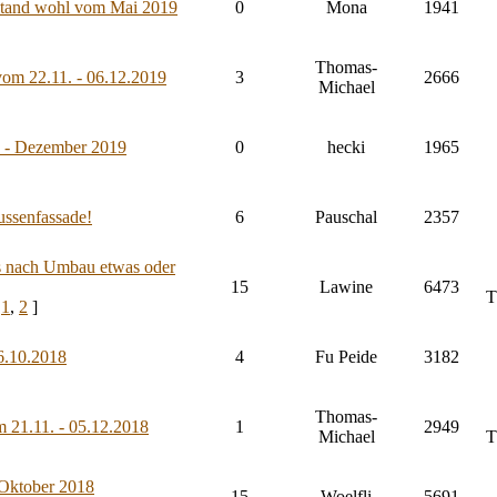
Stand wohl vom Mai 2019
0
Mona
1941
Thomas-
vom 22.11. - 06.12.2019
3
2666
Michael
s - Dezember 2019
0
hecki
1965
ussenfassade!
6
Pauschal
2357
s nach Umbau etwas oder
15
Lawine
6473
T
:
1
,
2
]
6.10.2018
4
Fu Peide
3182
Thomas-
 21.11. - 05.12.2018
1
2949
Michael
T
 Oktober 2018
15
Woelfli
5691