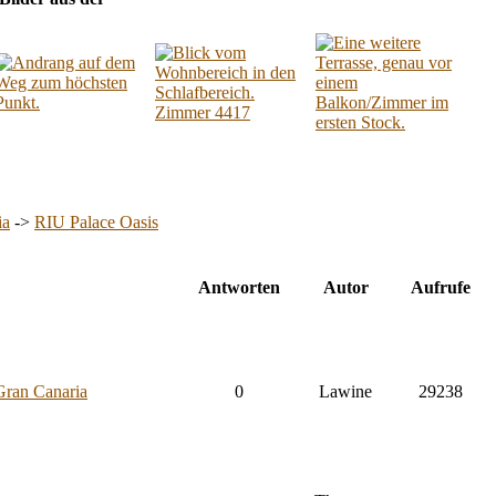
ia
->
RIU Palace Oasis
Antworten
Autor
Aufrufe
Gran Canaria
0
Lawine
29238