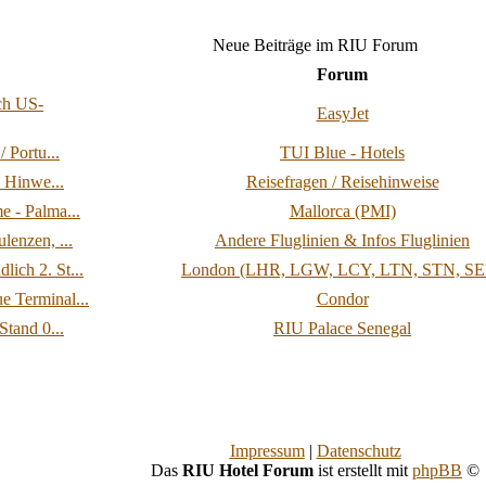
Neue Beiträge im RIU Forum
Forum
ch US-
EasyJet
 Portu...
TUI Blue - Hotels
e Hinwe...
Reisefragen / Reisehinweise
e - Palma...
Mallorca (PMI)
lenzen, ...
Andere Fluglinien & Infos Fluglinien
ich 2. St...
London (LHR, LGW, LCY, LTN, STN, SE
e Terminal...
Condor
Stand 0...
RIU Palace Senegal
Impressum
|
Datenschutz
Das
RIU Hotel Forum
ist erstellt mit
phpBB
©