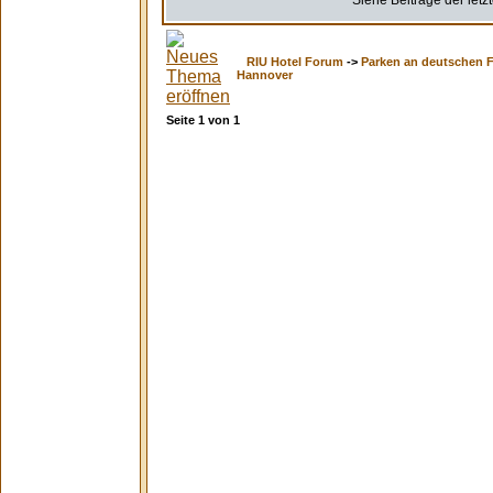
Siehe Beiträge der letz
RIU Hotel Forum
->
Parken an deutschen 
Hannover
Seite
1
von
1