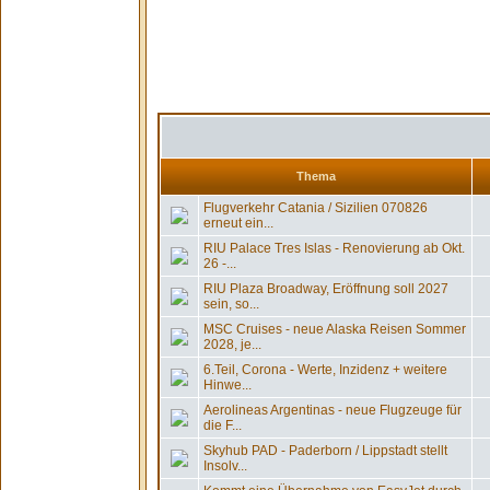
Thema
Flugverkehr Catania / Sizilien 070826
erneut ein...
RIU Palace Tres Islas - Renovierung ab Okt.
26 -...
RIU Plaza Broadway, Eröffnung soll 2027
sein, so...
MSC Cruises - neue Alaska Reisen Sommer
2028, je...
6.Teil, Corona - Werte, Inzidenz + weitere
Hinwe...
Aerolineas Argentinas - neue Flugzeuge für
die F...
Skyhub PAD - Paderborn / Lippstadt stellt
Insolv...