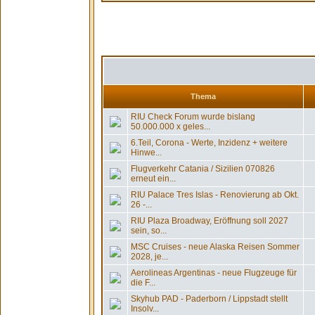
Thema
RIU Check Forum wurde bislang
50.000.000 x geles...
6.Teil, Corona - Werte, Inzidenz + weitere
Hinwe...
Flugverkehr Catania / Sizilien 070826
erneut ein...
RIU Palace Tres Islas - Renovierung ab Okt.
26 -...
RIU Plaza Broadway, Eröffnung soll 2027
sein, so...
MSC Cruises - neue Alaska Reisen Sommer
2028, je...
Aerolineas Argentinas - neue Flugzeuge für
die F...
Skyhub PAD - Paderborn / Lippstadt stellt
Insolv...