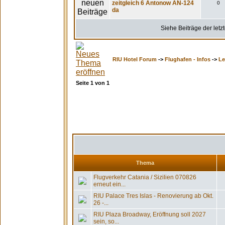
zeitgleich 6 Antonow AN-124
0
da
Siehe Beiträge der letz
RIU Hotel Forum
->
Flughafen - Infos
->
Le
Seite
1
von
1
Thema
Flugverkehr Catania / Sizilien 070826
erneut ein...
RIU Palace Tres Islas - Renovierung ab Okt.
26 -...
RIU Plaza Broadway, Eröffnung soll 2027
sein, so...