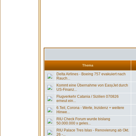
Thema
Delta Airlines - Boeing 757 evakuiert nach
Rauch...
Kommt eine Übernahme von EasyJet durch
US-Finanz...
Flugverkehr Catania / Sizilien 070826
erneut ein...
6.Teil, Corona - Werte, Inzidenz + weitere
Hinwe...
RIU Check Forum wurde bislang
50.000.000 x geles...
RIU Palace Tres Islas - Renovierung ab Okt.
26 -...