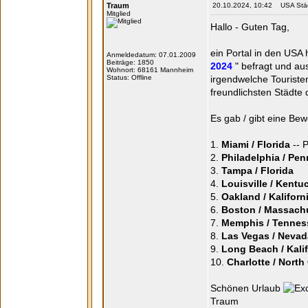
Traum
20.10.2024, 10:42 USA Städte
Mitglied
Hallo - Guten Tag,
ein Portal in den USA
Anmeldedatum: 07.01.2009
Beiträge: 1850
2024
" befragt und au
Wohnort: 68161 Mannheim
Status: Offline
irgendwelche Touristen
freundlichsten Städte 
Es gab / gibt eine Be
1.
Miami / Florida
-- P
2.
Philadelphia / Pen
3.
Tampa / Florida
4.
Louisville / Kentu
5.
Oakland / Kaliforn
6.
Boston / Massach
7.
Memphis / Tennes
8.
Las Vegas / Nevad
9.
Long Beach / Kali
10.
Charlotte / North
Schönen Urlaub
Traum