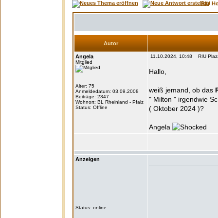
RIU H
Autor
Angela
11.10.2024, 10:48 RIU Plaza
Mitglied
Hallo,
Alter: 75
weiß jemand, ob das
Anmeldedatum: 03.09.2008
Beiträge: 2347
" Milton " irgendwie S
Wohnort: BL Rheinland - Pfalz
Status: Offline
( Oktober 2024 )?
Angela
Anzeigen
Status: online