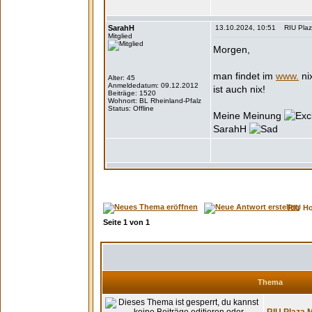
SarahH
13.10.2024, 10:51 RIU Plaza
Mitglied
Morgen,
man findet im
www.
ni
Alter: 45
Anmeldedatum: 09.12.2012
ist auch nix!
Beiträge: 1520
Wohnort: BL Rheinland-Pfalz
Status: Offline
Meine Meinung
SarahH
RIU H
Seite
1
von
1
Thema