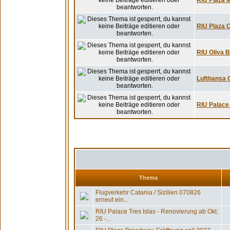
RIU Plaza M
RIU Plaza Ch
RIU Oliva 
Lufthansa C
RIU Palace 
Thema
Flugverkehr Catania / Sizilien 070826
erneut ein...
RIU Palace Tres Islas - Renovierung ab Okt.
26 -...