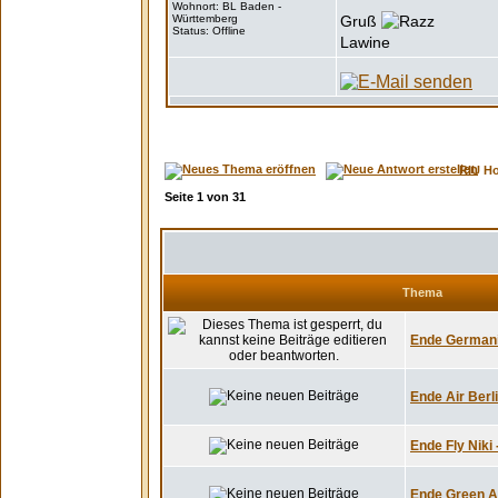
Wohnort: BL Baden -
Württemberg
Gruß
Status: Offline
Lawine
RIU H
Seite
1
von
31
Thema
Ende Germania
Ende Air Berli
Ende Fly Niki 
Ende Green Ai