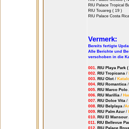
RIU Palace Tropical Ba
RIU Touareg ( 19 )
RIU Palace Costa Rica
Vermerk:
Bereits fertigte Upd
Alle Berichte und B
verschoben in die Ka
001.
RIU Playa Park (
002.
RIU Tropicana
/
003.
RIU Olot
/
Katal
004.
RIU Romantica
005.
RIU Marco Polo
006.
RIU Marillia
/
Ha
007.
RIU Dolce Vita
/
008.
RIU Belplaya
/
An
009.
RIU Palm Azur
/
010.
RIU El Mansour
011.
RIU Bellevue Pa
012.
RIU Palace Roy