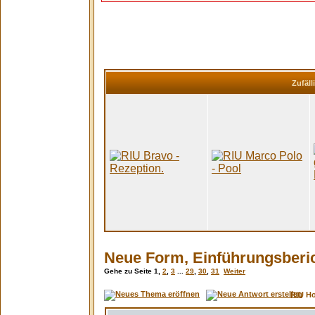
Zufäll
Neue Form, Einführungsberi
Gehe zu Seite
1
,
2
,
3
...
29
,
30
,
31
Weiter
RIU H