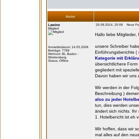
Autor
Lawine
20.09.2014, 20:09 Neue Form
Mitglied
Hallo liebe Mitgliede
unsere Schreiber habe
Anmeldedatum: 14.05.2008
Beiträge: 7789
Einführungsberichte (
Wohnort: BL Baden -
Württemberg
Kategorie mit Erklä
Status: Offline
übersichtlichere Form
gegliedert mit speziel
Davon haben wir uns 
Wir werden in der Folge
Beschreibung ) demen
also zu jeder Hotel
tun, dies werden unse
ändert sich nichts. Ih
1. Hotelbericht ist e
Wir hoffen, dass wir 
mal alles auf den neu