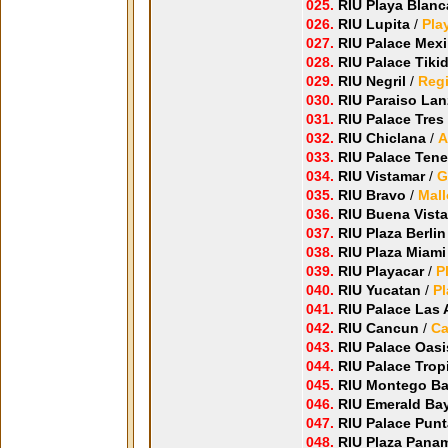
025.
RIU Playa Blanc
026.
RIU Lupita
/
Pla
027.
RIU Palace Mex
028.
RIU Palace Tiki
029.
RIU Negril
/
Regi
030.
RIU Paraiso La
031.
RIU Palace Tres 
032.
RIU Chiclana
/
A
033.
RIU Palace Tener
034.
RIU Vistamar
/
G
035.
RIU Bravo
/
Mall
036.
RIU Buena Vista
037.
RIU Plaza Berlin
038.
RIU Plaza Miami
039.
RIU Playacar
/
P
040.
RIU Yucatan
/
Pl
041.
RIU Palace Las 
042.
RIU Cancun
/
Ca
043.
RIU Palace Oas
044.
RIU Palace Trop
045.
RIU Montego B
046.
RIU Emerald Ba
047.
RIU Palace Pun
048.
RIU Plaza Pana