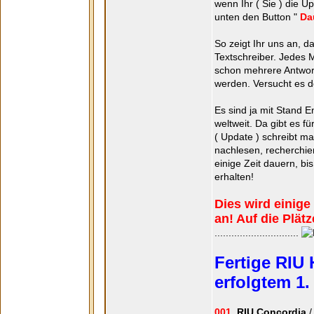
wenn Ihr ( Sie ) die 
unten den Button "
Da
So zeigt Ihr uns an, d
Textschreiber. Jedes M
schon mehrere Antwort
werden. Versucht es d
Es sind ja mit Stand 
weltweit. Da gibt es f
( Update ) schreibt m
nachlesen, recherchie
einige Zeit dauern, bi
erhalten!
Dies wird einige
an! Auf die Plätze
..............................
Fertige RIU 
erfolgtem 1.
001.
RIU Concordia