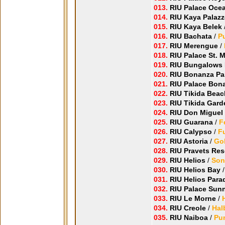
013.
RIU Palace Oc
014.
RIU Kaya Palaz
015.
RIU Kaya Belek
016.
RIU Bachata
/
P
017.
RIU Merengue
/
018.
RIU Palace St. M
019.
RIU Bungalows 
020.
RIU Bonanza P
021.
RIU Palace Bon
022.
RIU Tikida Bea
023.
RIU Tikida Gard
024.
RIU Don Miguel
025.
RIU Guarana
/
F
026.
RIU Calypso
/
F
027.
RIU Astoria
/
Gol
028.
RIU Pravets Res
029.
RIU Helios
/
Son
030.
RIU Helios Bay
/
031.
RIU Helios Para
032.
RIU Palace Sun
033.
RIU Le Morne
/
034.
RIU Creole
/
Hal
035.
RIU Naiboa
/
Pu