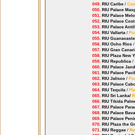
049.
RIU Caribe
/
Can
050.
RIU Palace Mas
051.
RIU Palace Mel
052.
RIU Palace Cost
053.
RIU Palace Antil
054.
RIU Vallarta
/
Pue
055.
RIU Guanacast
056.
RIU Ocho Rios
057.
RIU Gran Canari
058.
RIU Plaza New 
059.
RIU Republica
/
060.
RIU Palace Jand
061.
RIU Palace Paci
062.
RIU Jalisco
/
Pue
063.
RIU Palace Cab
064.
RIU Tequila
/
Pl
065.
RIU Sri Lanka/
R
066.
RIU Tikida Palm
067.
RIU Palace Para
068.
RIU Palace Bav
069.
RIU Palace Peni
070.
RIU Plaza the 
071.
RIU Reggae
/
Re