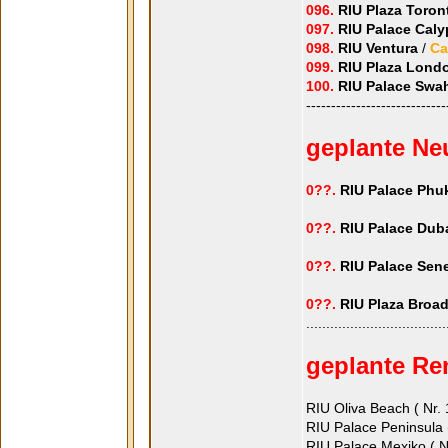
096.
RIU Plaza Toron
097.
RIU Palace Cal
098.
RIU Ventura
/
Ca
099.
RIU Plaza Lond
100.
RIU Palace Swah
----------------------------
geplante Neu
0??.
RIU Palace Phu
0??.
RIU Palace Dub
0??.
RIU Palace Sen
0??.
RIU Plaza Bro
...................................
geplante Re
RIU Oliva Beach ( Nr. 
RIU Palace Peninsula (
RIU Palace Mexiko ( Nr