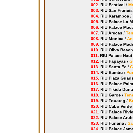
002.
RIU Festival
/
Ma
003.
RIU San Franci
004.
RIU Karamboa
/
005.
RIU Palace La M
006.
RIU Palace Mac
007.
RIU Arecas
/
Ten
008.
RIU Monica
/
An
009.
RIU Palace Made
010.
RIU Oliva Beach
011.
RIU Palace Naut
012.
RIU Papayas
/
G
013.
RIU Santa Fe
/
C
014.
RIU Bambu
/
Pun
015.
RIU Plaza Guada
016.
RIU Palace Palm
017.
RIU Tikida Dun
018.
RIU Garoe
/
Tene
019.
RIU Touareg
/
B
020.
RIU Cabo Verde
021.
RIU Palace Rivi
022.
RIU Palace Arub
023.
RIU Funana
/
Sa
024.
RIU Palace Jam