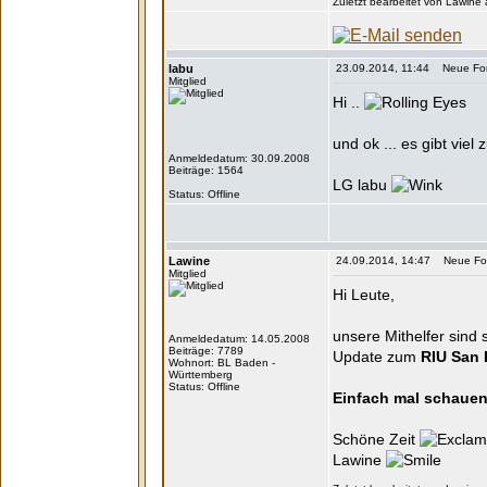
Zuletzt bearbeitet von Lawine
labu
23.09.2014, 11:44 Neue Form
Mitglied
Hi ..
und ok ... es gibt viel
Anmeldedatum: 30.09.2008
Beiträge: 1564
LG labu
Status: Offline
Lawine
24.09.2014, 14:47 Neue Form
Mitglied
Hi Leute,
unsere Mithelfer sind 
Anmeldedatum: 14.05.2008
Beiträge: 7789
Update zum
RIU San 
Wohnort: BL Baden -
Württemberg
Status: Offline
Einfach mal schauen
Schöne Zeit
Lawine