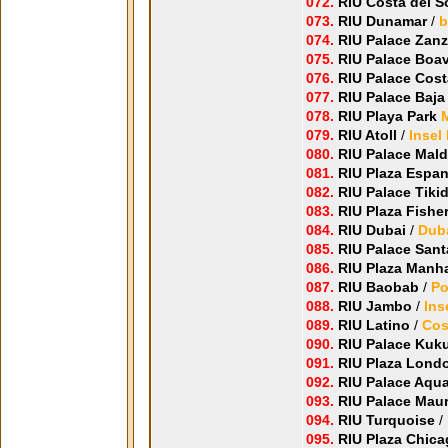
072.
RIU Costa del S
073.
RIU Dunamar
/
b
074.
RIU Palace Zanz
075.
RIU Palace Boav
076.
RIU Palace Cost
077.
RIU Palace Baja 
078.
RIU Playa Park
079.
RIU Atoll
/
Insel
080.
RIU Palace Mald
081.
RIU Plaza Espa
082.
RIU Palace Tik
083.
RIU Plaza Fish
084.
RIU Dubai
/
Dub
085.
RIU Palace Sant
086.
RIU Plaza Manha
087.
RIU Baobab
/
Po
088.
RIU Jambo
/
Ins
089.
RIU Latino
/
Cos
090.
RIU Palace Kuk
091.
RIU Plaza Londo
092.
RIU Palace Aqua
093.
RIU Palace Maur
094.
RIU Turquoise
/
095.
RIU Plaza Chic