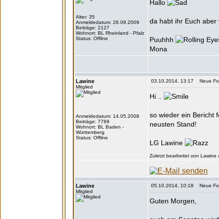
Hallo
Alter: 35
da habt ihr Euch abe
Anmeldedatum: 26.09.2009
Beiträge: 2127
Wohnort: BL Rheinland - Pfalz
Status: Offline
Puuhhh
Mona
Lawine
03.10.2014, 13:17 Neue Form
Mitglied
Hi ..
so wieder ein Bericht 
Anmeldedatum: 14.05.2008
Beiträge: 7789
neusten Stand!
Wohnort: BL Baden -
Württemberg
Status: Offline
LG Lawine
Zuletzt bearbeitet von Lawine
Lawine
05.10.2014, 10:18 Neue Form
Mitglied
Guten Morgen,