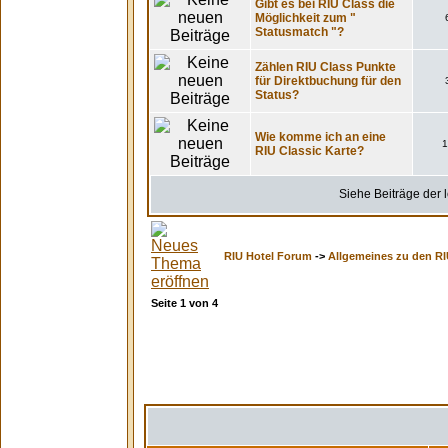
Gibt es bei RIU Class die
Möglichkeit zum "
Statusmatch "?
Zählen RIU Class Punkte
für Direktbuchung für den
Status?
Wie komme ich an eine
1
RIU Classic Karte?
Siehe Beiträge der l
RIU Hotel Forum
->
Allgemeines zu den RI
Seite
1
von
4