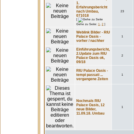
1.
Erfahrungsbericht
nach Umbau,
23
071018
[
Gehe zu Seite:
1
,
2
]
Weblink Bilder - RIU
Palace Oasis -
1
vorher / nachher
Einführungsbericht,
2.Update zum RIU
2
Palace Oasis ok,
09/18
RIU Palace Oasis -
tempi passati ...
1
vergangene Zeiten
Nochmals RIU
Palace Oasis, 12
1
neue Bilder,
11.09.18. Umbau