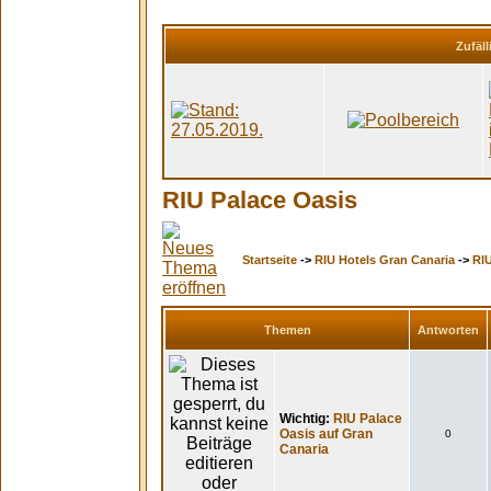
Zufäll
RIU Palace Oasis
Startseite
->
RIU Hotels Gran Canaria
->
RIU
Themen
Antworten
Wichtig:
RIU Palace
Oasis auf Gran
0
Canaria