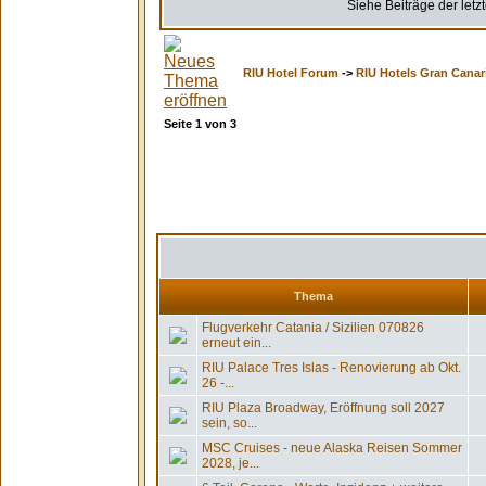
Siehe Beiträge der letz
RIU Hotel Forum
->
RIU Hotels Gran Canar
Seite
1
von
3
Thema
Flugverkehr Catania / Sizilien 070826
erneut ein...
RIU Palace Tres Islas - Renovierung ab Okt.
26 -...
RIU Plaza Broadway, Eröffnung soll 2027
sein, so...
MSC Cruises - neue Alaska Reisen Sommer
2028, je...