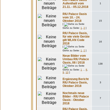
RIU Palace Oasis
Aufenthalt vom
1
21.11. - 05.12.2018
RIU Palace Oasis
vom 10. - 24.
Oktober 2018
15
[
Gehe zu Seite:
1
,
2
]
RIU Palace Oasis,
für wie viele Geräte
gilt WLAN Code
16
2018
[
Gehe zu Seite:
1
,
2
]
Neue Bilder vom
Umbau RIU Palace
Oasis, 08 / 2018
138
[
Gehe zu Seite:
1
...
8
,
9
,
10
]
Ergänzung Bericht
RIU Palace Oasis,
3
Oktober 2018
Nochmals neue
Bilder - RIU Palace
7
Oasis - Oktober
2018
RIU Palace Oasis,