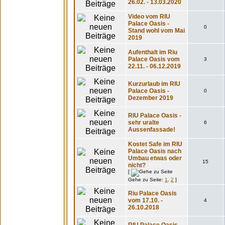
26.02. - 13.03.2020
Video vom RIU
Palace Oasis -
0
Stand wohl vom Mai
2019
Aufenthalt im Riu
Palace Oasis vom
3
22.11. - 06.12.2019
Kurzurlaub im RIU
Palace Oasis -
0
Dezember 2019
RIU Palace Oasis -
sehr uralte
6
Aussenfassade!
Kostet Safe im RIU
Palace Oasis nach
Umbau etwas oder
15
nicht?
[
Gehe zu Seite:
1
,
2
]
Riu Palace Oasis
vom 17.10. -
4
26.10.2018