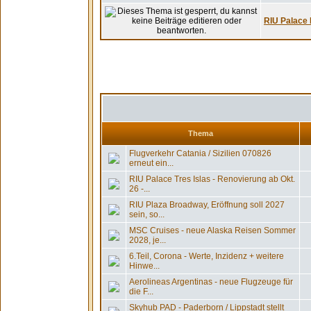
RIU Palace 
Thema
Flugverkehr Catania / Sizilien 070826
erneut ein...
RIU Palace Tres Islas - Renovierung ab Okt.
26 -...
RIU Plaza Broadway, Eröffnung soll 2027
sein, so...
MSC Cruises - neue Alaska Reisen Sommer
2028, je...
6.Teil, Corona - Werte, Inzidenz + weitere
Hinwe...
Aerolineas Argentinas - neue Flugzeuge für
die F...
Skyhub PAD - Paderborn / Lippstadt stellt