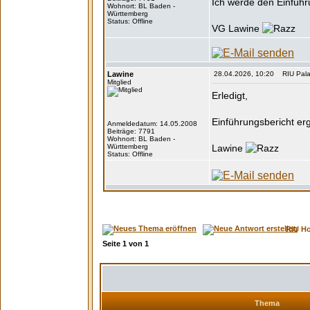
Ich werde den Einführ
Wohnort: BL Baden -
Württemberg
Status: Offline
VG Lawine
Lawine
28.04.2026, 10:20 RIU Palace
Mitglied
Erledigt,
Einführungsbericht er
Anmeldedatum: 14.05.2008
Beiträge: 7791
Wohnort: BL Baden -
Württemberg
Lawine
Status: Offline
RIU H
Seite
1
von
1
Thema