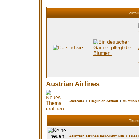
Zufäll
Austrian Airlines
Startseite
->
Fluglinien Aktuell
->
Austrian A
Them
Austrian Airlines bekommt nun 3. Dream