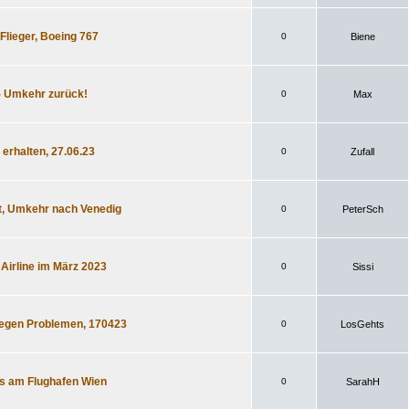
Flieger, Boeing 767
0
Biene
 - Umkehr zurück!
0
Max
 erhalten, 27.06.23
0
Zufall
kt, Umkehr nach Venedig
0
PeterSch
 Airline im März 2023
0
Sissi
wegen Problemen, 170423
0
LosGehts
es am Flughafen Wien
0
SarahH