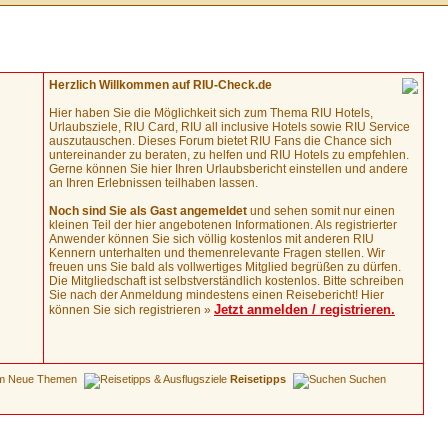
Herzlich Willkommen auf RIU-Check.de
Hier haben Sie die Möglichkeit sich zum Thema RIU Hotels,
Urlaubsziele, RIU Card, RIU all inclusive Hotels sowie RIU Service
auszutauschen. Dieses Forum bietet RIU Fans die Chance sich
untereinander zu beraten, zu helfen und RIU Hotels zu empfehlen.
Gerne können Sie hier Ihren Urlaubsbericht einstellen und andere
an Ihren Erlebnissen teilhaben lassen.
Noch sind Sie als Gast angemeldet
und sehen somit nur einen
kleinen Teil der hier angebotenen Informationen. Als registrierter
Anwender können Sie sich völlig kostenlos mit anderen RIU
Kennern unterhalten und themenrelevante Fragen stellen. Wir
freuen uns Sie bald als vollwertiges Mitglied begrüßen zu dürfen.
Die Mitgliedschaft ist selbstverständlich kostenlos. Bitte schreiben
Sie nach der Anmeldung mindestens einen Reisebericht! Hier
Jetzt anmelden / registrieren.
können Sie sich registrieren »
Neue Themen
Reisetipps
Suchen