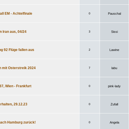
ll EM - Achtelfinale
0
Pauschal
n Iran aus, 04/24
3
Sissi
g 92 Flüge fallen aus
2
Lawine
n mit Osterstreik 2024
7
labu
87, Wien - Frankfurt
0
pink-lady
rhalten, 29.12.23
0
Zufall
 nach Hamburg zurück!
0
Angela