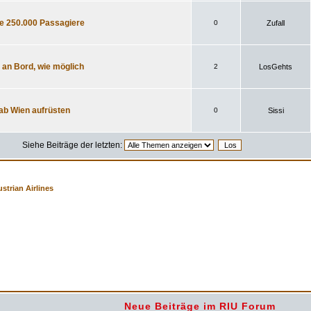
de 250.000 Passagiere
0
Zufall
 an Bord, wie möglich
2
LosGehts
 ab Wien aufrüsten
0
Sissi
Siehe Beiträge der letzten:
strian Airlines
Neue Beiträge im RIU Forum