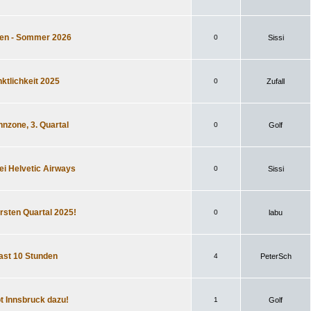
iegen - Sommer 2026
0
Sissi
nktlichkeit 2025
0
Zufall
innzone, 3. Quartal
0
Golf
bei Helvetic Airways
0
Sissi
ersten Quartal 2025!
0
labu
fast 10 Stunden
4
PeterSch
ot Innsbruck dazu!
1
Golf