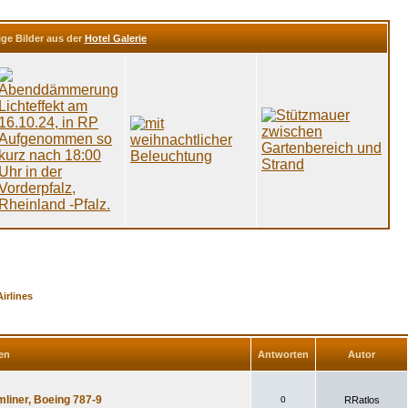
ige Bilder aus der
Hotel Galerie
irlines
en
Antworten
Autor
liner, Boeing 787-9
0
RRatlos