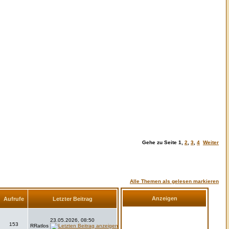
Gehe zu Seite
1
,
2
,
3
,
4
Weiter
Alle Themen als gelesen markieren
Anzeigen
Aufrufe
Letzter Beitrag
23.05.2026, 08:50
153
RRatlos