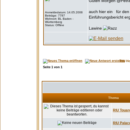
Guten Morgen @Petr
auch hier ein
für den
Anmeldedatum: 14.05.2008
Beiträge: 7787
Einführungsbericht er
Wohnort: BL Baden -
Württemberg
Status: Offline
Lawine
RIU H
Seite
1
von
1
Thema
RIU Touare
RIU Palace 