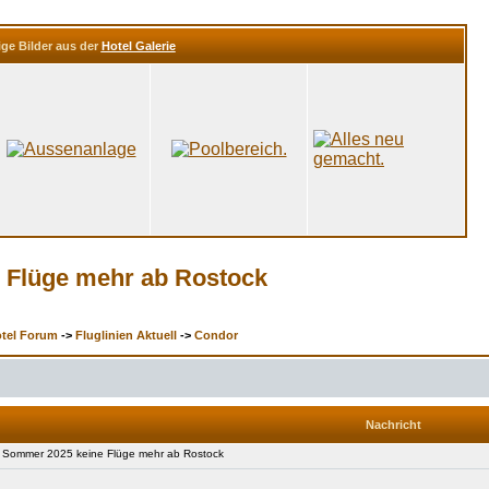
ige Bilder aus der
Hotel Galerie
 Flüge mehr ab Rostock
otel Forum
->
Fluglinien Aktuell
->
Condor
Nachricht
Sommer 2025 keine Flüge mehr ab Rostock