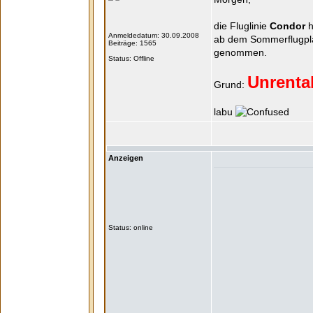
die Fluglinie
Condor
h
Anmeldedatum: 30.09.2008
ab dem Sommerflugplan
Beiträge: 1565
genommen.
Status: Offline
Unrenta
Grund:
labu
Anzeigen
Status: online