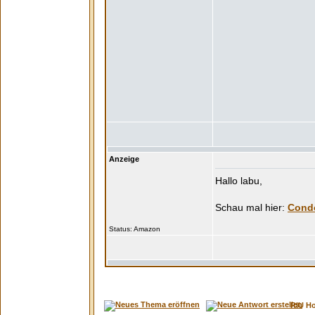
Anzeige
Hallo labu,
Condo
Status:
RIU H