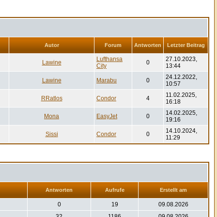
Autor
Forum
Antworten
Letzter Beitrag
Lufthansa
27.10.2023,
Lawine
0
City
13:44
24.12.2022,
Lawine
Marabu
0
10:57
11.02.2025,
RRatlos
Condor
4
16:18
14.02.2025,
Mona
EasyJet
0
19:16
14.10.2024,
Sissi
Condor
0
11:29
Antworten
Aufrufe
Erstellt am
0
19
09.08.2026
32
1186
09.08.2026