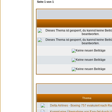
Seite
1
von
1
Thema
Delta Airlines - Boeing 757 evakuiert nach Ra
Kommt eine Übernahme von EasyJet durch US