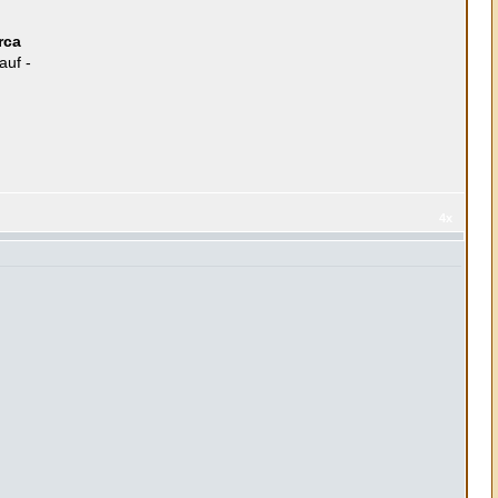
rca
auf -
4x