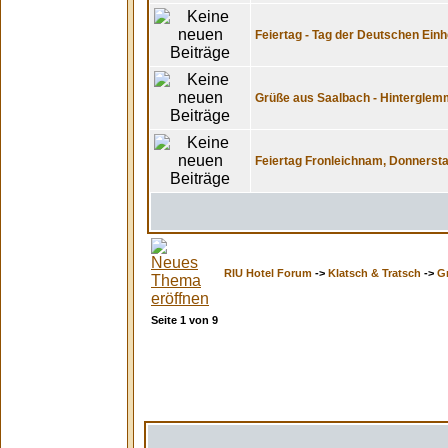
Feiertag - Tag der Deutschen Einhe
Grüße aus Saalbach - Hinterglemm
Feiertag Fronleichnam, Donnersta
RIU Hotel Forum
->
Klatsch & Tratsch
->
Gr
Seite
1
von
9