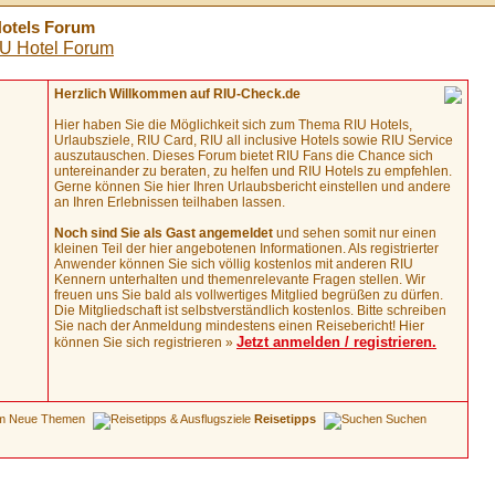
 Hotels Forum
Herzlich Willkommen auf RIU-Check.de
Hier haben Sie die Möglichkeit sich zum Thema RIU Hotels,
Urlaubsziele, RIU Card, RIU all inclusive Hotels sowie RIU Service
auszutauschen. Dieses Forum bietet RIU Fans die Chance sich
untereinander zu beraten, zu helfen und RIU Hotels zu empfehlen.
Gerne können Sie hier Ihren Urlaubsbericht einstellen und andere
an Ihren Erlebnissen teilhaben lassen.
Noch sind Sie als Gast angemeldet
und sehen somit nur einen
kleinen Teil der hier angebotenen Informationen. Als registrierter
Anwender können Sie sich völlig kostenlos mit anderen RIU
Kennern unterhalten und themenrelevante Fragen stellen. Wir
freuen uns Sie bald als vollwertiges Mitglied begrüßen zu dürfen.
Die Mitgliedschaft ist selbstverständlich kostenlos. Bitte schreiben
Sie nach der Anmeldung mindestens einen Reisebericht! Hier
Jetzt anmelden / registrieren.
können Sie sich registrieren »
Neue Themen
Reisetipps
Suchen