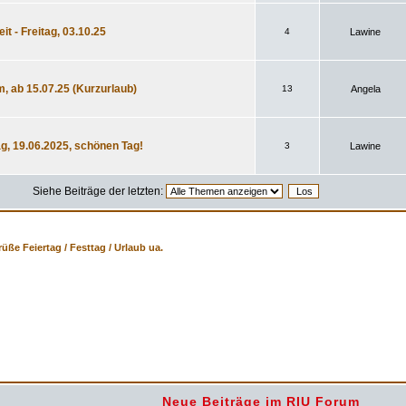
it - Freitag, 03.10.25
4
Lawine
, ab 15.07.25 (Kurzurlaub)
13
Angela
g, 19.06.2025, schönen Tag!
3
Lawine
Siehe Beiträge der letzten:
üße Feiertag / Festtag / Urlaub ua.
Neue Beiträge im RIU Forum