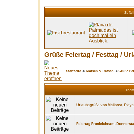
Zufäll
Grüße Feiertag / Festtag / Ur
Startseite
->
Klatsch & Tratsch
->
Grüße Feie
The
Urlaubsgrüße von Mallorca, Playa
Feiertag Fronleichnam, Donnersta