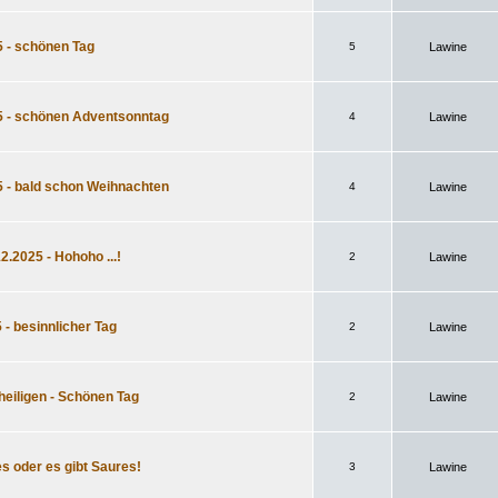
5 - schönen Tag
5
Lawine
25 - schönen Adventsonntag
4
Lawine
5 - bald schon Weihnachten
4
Lawine
.2025 - Hohoho ...!
2
Lawine
 - besinnlicher Tag
2
Lawine
rheiligen - Schönen Tag
2
Lawine
es oder es gibt Saures!
3
Lawine