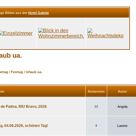
ige Bilder aus der
Hotel Galerie
laub ua.
rtag / Festtag / Urlaub ua.
men
Antworten
Autor
 de Palma, RIU Bravo, 2026
12
Angela
g, 04.06.2026, schönen Tag!
3
Lawine