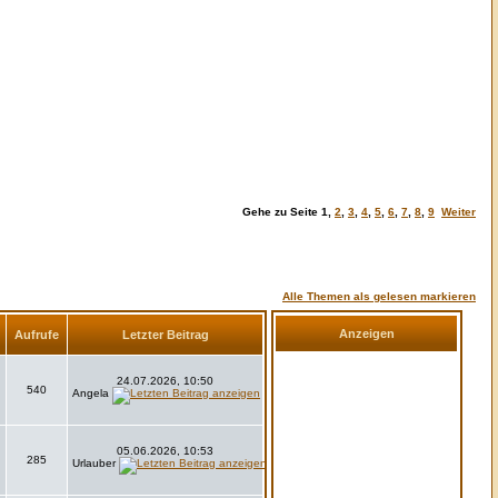
Gehe zu Seite
1
,
2
,
3
,
4
,
5
,
6
,
7
,
8
,
9
Weiter
Alle Themen als gelesen markieren
Anzeigen
Aufrufe
Letzter Beitrag
24.07.2026, 10:50
540
Angela
05.06.2026, 10:53
285
Urlauber