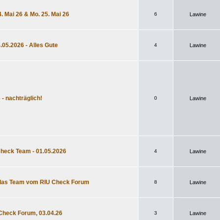
. Mai 26 & Mo. 25. Mai 26
6
Lawine
4.05.2026 - Alles Gute
4
Lawine
 - nachträglich!
0
Lawine
Check Team - 01.05.2026
4
Lawine
 das Team vom RIU Check Forum
8
Lawine
Check Forum, 03.04.26
3
Lawine