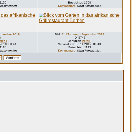
 1156
Betrachtet: 1258
 kommentiert
Kommentare
:
Nicht kommentiert
eptember 2019
Bild:
RIU Touareg - September 2019
8
ID: 5747
eterH
Benutzer:
PeterH
.2019, 00:44
Verfasst am: 06.11.2019, 00:43
 1184
Betrachtet: 1193
 kommentiert
Kommentare
:
Nicht kommentiert