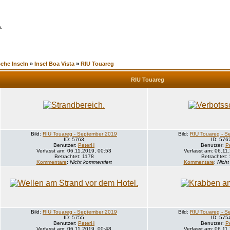
n.
che Inseln
»
Insel Boa Vista
»
RIU Touareg
RIU Touareg
Bild:
RIU Touareg - September 2019
Bild:
RIU Touareg - S
ID: 5763
ID: 576
Benutzer:
PeterH
Benutzer:
P
Verfasst am: 06.11.2019, 00:53
Verfasst am: 06.11
Betrachtet: 1178
Betrachtet:
Kommentare
:
Nicht kommentiert
Kommentare
:
Nicht
Bild:
RIU Touareg - September 2019
Bild:
RIU Touareg - S
ID: 5755
ID: 575
Benutzer:
PeterH
Benutzer:
P
Verfasst am: 06.11.2019, 00:48
Verfasst am: 06.11