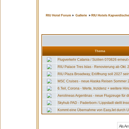
RIU Hotel Forum
»
Gallerie
»
RIU Hotels Kapverdische
Thema
Flugverkehr Catania / Sizilien 070826 erneut e
RIU Palace Tres Islas - Renovierung ab Okt. 26
RIU Plaza Broadway, Eröffnung soll 2027 sein,
MSC Cruises - neue Alaska Reisen Sommer 20
6.Teil, Corona - Werte, Inzidenz + weitere Hin
Aerolineas Argentinas - neue Flugzeuge für die
Skyhub PAD - Paderborn / Lippstadt stellt Insol
Kommt eine Übernahme von EasyJet durch US