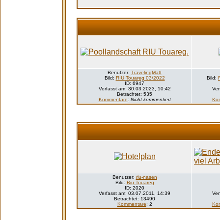
Benutzer:
TravelingMatt
Bild:
RIU Touareg 03/2022
Bild:
ID: 6947
Verfasst am: 30.03.2023, 10:42
Ver
Betrachtet: 535
Kommentare
:
Nicht kommentiert
Ko
Benutzer:
riu-nasen
Bild:
Riu Touareg
ID: 2020
Verfasst am: 03.07.2011, 14:39
Ver
Betrachtet: 13490
Kommentare
: 2
Ko