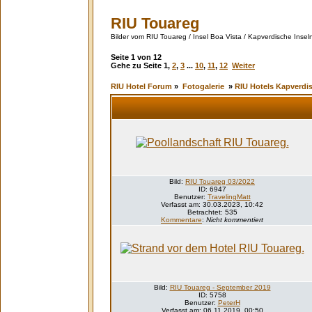
RIU Touareg
Bilder vom RIU Touareg / Insel Boa Vista / Kapverdische Insel
Seite
1
von
12
Gehe zu Seite
1
,
2
,
3
...
10
,
11
,
12
Weiter
RIU Hotel Forum
»
Fotogalerie
»
RIU Hotels Kapverdis
Bild:
RIU Touareg 03/2022
ID: 6947
Benutzer:
TravelingMatt
Verfasst am: 30.03.2023, 10:42
Betrachtet: 535
Kommentare
:
Nicht kommentiert
Bild:
RIU Touareg - September 2019
ID: 5758
Benutzer:
PeterH
Verfasst am: 06.11.2019, 00:50