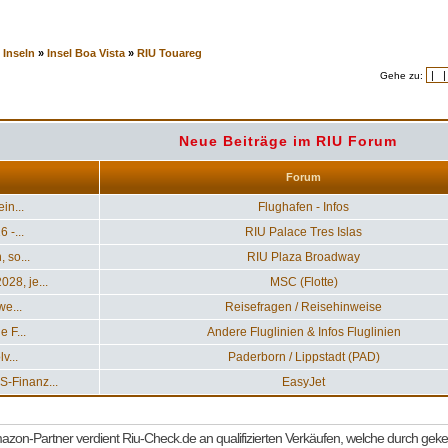
 Inseln
»
Insel Boa Vista
»
RIU Touareg
Gehe zu:
Neue Beiträge im RIU Forum
Forum
in...
Flughafen - Infos
 -...
RIU Palace Tres Islas
 so...
RIU Plaza Broadway
28, je...
MSC (Flotte)
we...
Reisefragen / Reisehinweise
 F...
Andere Fluglinien & Infos Fluglinien
v...
Paderborn / Lippstadt (PAD)
-Finanz...
EasyJet