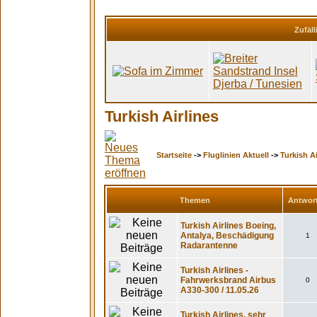
Zufäll
Turkish Airlines
Startseite
->
Fluglinien Aktuell
->
Turkish Ai
Themen
Antwor
Turkish Airlines Boeing,
Antalya, Beschädigung
1
Radarantenne
Turkish Airlines -
Fahrwerksbrand Airbus
0
A330-300 / 11.05.26
Turkish Airlines, sehr