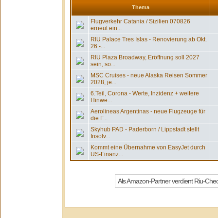
Thema
Flugverkehr Catania / Sizilien 070826
erneut ein...
RIU Palace Tres Islas - Renovierung ab Okt.
26 -...
RIU Plaza Broadway, Eröffnung soll 2027
sein, so...
MSC Cruises - neue Alaska Reisen Sommer
2028, je...
6.Teil, Corona - Werte, Inzidenz + weitere
Hinwe...
Aerolineas Argentinas - neue Flugzeuge für
die F...
Skyhub PAD - Paderborn / Lippstadt stellt
Insolv...
Kommt eine Übernahme von EasyJet durch
US-Finanz...