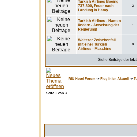
Turkish Airlines Boeing
737-800, Feuer nach
2
Landung in Hatay
Turkish Airlines - Namen
ändern - Anweisung der
1
Regierung!
Weiterer Zwischenfall
mit einer Turkish
0
Airlines - Maschine
Siehe Beiträge der letz
RIU Hotel Forum
->
Fluglinien Aktuell
->
Tu
Seite
1
von
3