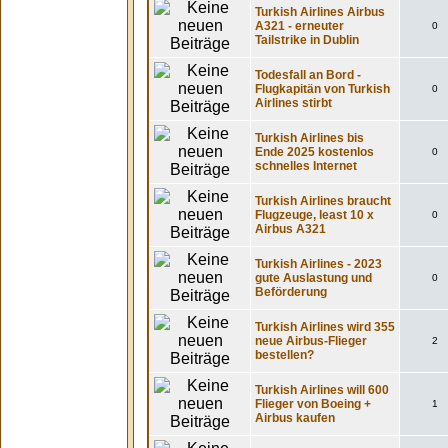
Turkish Airlines Airbus
A321 - erneuter
0
Tailstrike in Dublin
Todesfall an Bord -
Flugkapitän von Turkish
0
Airlines stirbt
Turkish Airlines bis
Ende 2025 kostenlos
0
schnelles Internet
Turkish Airlines braucht
Flugzeuge, least 10 x
0
Airbus A321
Turkish Airlines - 2023
gute Auslastung und
0
Beförderung
Turkish Airlines wird 355
neue Airbus-Flieger
2
bestellen?
Turkish Airlines will 600
Flieger von Boeing +
1
Airbus kaufen