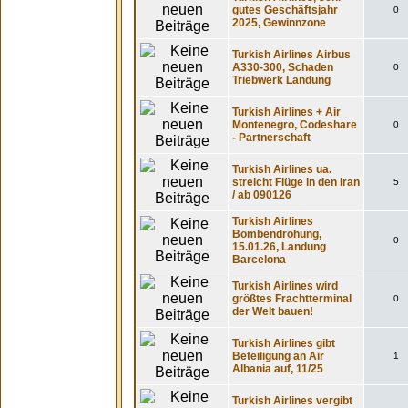
gutes Geschäftsjahr
0
2025, Gewinnzone
Turkish Airlines Airbus
A330-300, Schaden
0
Triebwerk Landung
Turkish Airlines + Air
Montenegro, Codeshare
0
- Partnerschaft
Turkish Airlines ua.
streicht Flüge in den Iran
5
/ ab 090126
Turkish Airlines
Bombendrohung,
0
15.01.26, Landung
Barcelona
Turkish Airlines wird
größtes Frachtterminal
0
der Welt bauen!
Turkish Airlines gibt
Beteiligung an Air
1
Albania auf, 11/25
Turkish Airlines vergibt