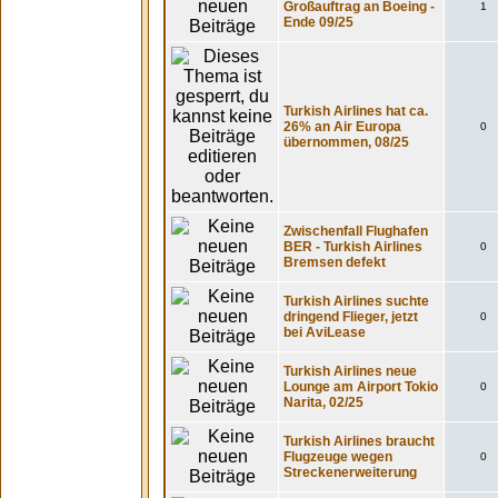
Großauftrag an Boeing -
1
Ende 09/25
Turkish Airlines hat ca.
26% an Air Europa
0
übernommen, 08/25
Zwischenfall Flughafen
BER - Turkish Airlines
0
Bremsen defekt
Turkish Airlines suchte
dringend Flieger, jetzt
0
bei AviLease
Turkish Airlines neue
Lounge am Airport Tokio
0
Narita, 02/25
Turkish Airlines braucht
Flugzeuge wegen
0
Streckenerweiterung