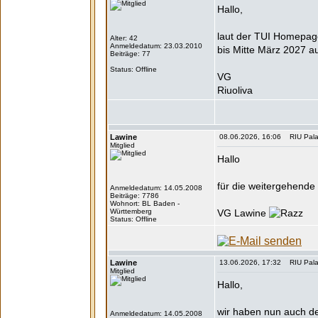
Hallo,
laut der TUI Homepage
Alter: 42
Anmeldedatum: 23.03.2010
bis Mitte März 2027 a
Beiträge: 77
Status: Offline
VG
Riuoliva
Lawine
08.06.2026, 16:06 RIU Pala
Mitglied
Hallo
für die weitergehende
Anmeldedatum: 14.05.2008
Beiträge: 7786
Wohnort: BL Baden -
Württemberg
VG Lawine
Status: Offline
Lawine
13.06.2026, 17:32 RIU Pala
Mitglied
Hallo,
wir haben nun auch de
Anmeldedatum: 14.05.2008