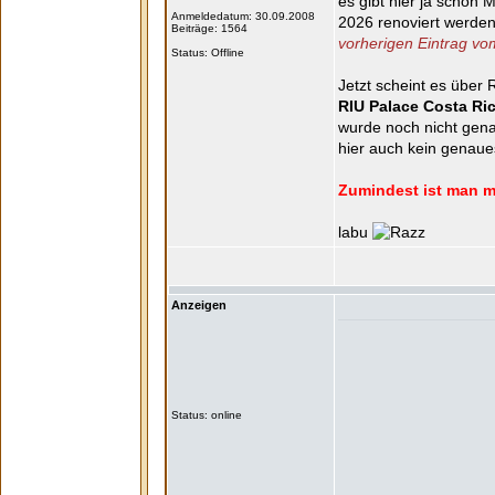
es gibt hier ja schon
Anmeldedatum: 30.09.2008
2026 renoviert werden
Beiträge: 1564
vorherigen Eintrag vo
Status: Offline
Jetzt scheint es über 
RIU Palace Costa Ri
wurde noch nicht gena
hier auch kein genau
Zumindest ist man ma
labu
Anzeigen
Status: online