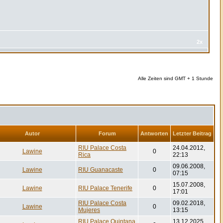
2x
Alle Zeiten sind GMT + 1 Stunde
Autor
Forum
Antworten
Letzter Beitrag
RIU Palace Costa
24.04.2012,
Lawine
0
Rica
22:13
09.06.2008,
Lawine
RIU Guanacaste
0
07:15
15.07.2008,
Lawine
RIU Palace Tenerife
0
17:01
RIU Palace Costa
09.02.2018,
Lawine
0
Mujeres
13:15
RIU Palace Quintana
13.12.2025,