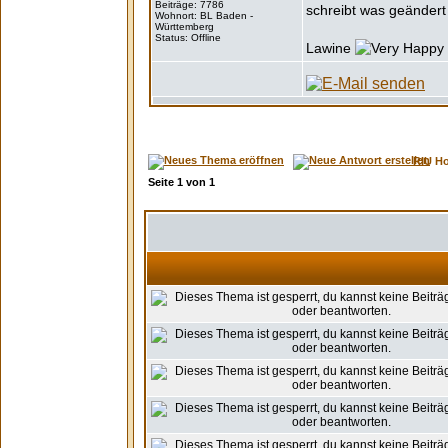
Beiträge: 7786
schreibt was geändert 
Wohnort: BL Baden -
Württemberg
Status: Offline
Lawine
RIU H
Seite
1
von
1