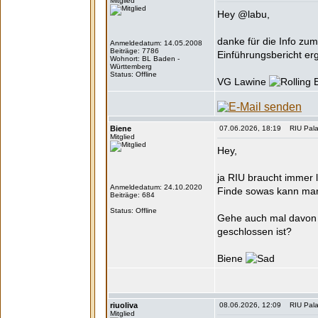
Mitglied
Hey @labu,
danke für die Info zu
Anmeldedatum: 14.05.2008
Beiträge: 7786
Einführungsbericht er
Wohnort: BL Baden -
Württemberg
Status: Offline
VG Lawine
Biene
07.06.2026, 18:19 RIU Pala
Mitglied
Hey,
ja RIU braucht immer 
Anmeldedatum: 24.10.2020
Finde sowas kann man
Beiträge: 684
Status: Offline
Gehe auch mal davon
geschlossen ist?
Biene
riuoliva
08.06.2026, 12:09 RIU Pala
Mitglied