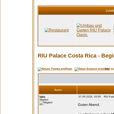
Zufäll
RIU Palace Costa Rica - Be
RIU H
Autor
labu
07.06.2026, 18:08 RIU Pala
Mitglied
Guten Abend,