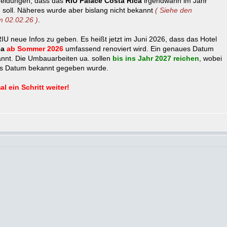
 Meldungen, dass das
RIU Palace Costa Rica
irgendwann im Jahr
 soll. Näheres wurde aber bislang nicht bekannt
( Siehe den
m 02.02.26 )
.
RIU neue Infos zu geben. Es heißt jetzt im Juni 2026, dass das Hotel
ca
ab Sommer 2026
umfassend renoviert wird. Ein genaues Datum
nnt. Die Umbauarbeiten ua. sollen
bis ins Jahr 2027 reichen
, wobei
es Datum bekannt gegeben wurde.
l ein Schritt weiter!