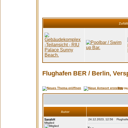
Zufäll
Flughafen BER / Berlin, Ve
RIU H
Autor
SarahH
24.12.2023, 12:56 Flughafen
Mitglied