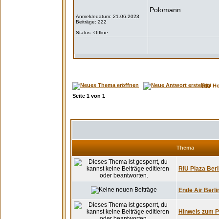
Polomann
Anmeldedatum: 21.06.2023
Beiträge: 222
Status: Offline
RIU H
Seite
1
von
1
Thema
RIU Plaza Berl
Ende Air Berlin
Hinweis zum Pa