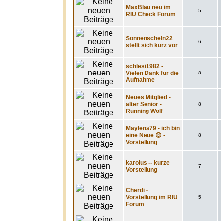
MaxBlau neu im
5
RIU Check Forum
Sonnenschein22
6
stellt sich kurz vor
schlesi1982 -
Vielen Dank für die
8
Aufnahme
Neues Mitglied -
alter Senior -
8
Running Wolf
Maylena79 - ich bin
eine Neue 😊 -
8
Vorstellung
karolus -- kurze
7
Vorstellung
Cherdi -
Vorstellung im RIU
5
Forum