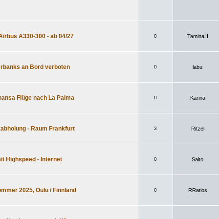
Airbus A330-300 - ab 04/27
0
TaminaH
werbanks an Bord verboten
0
labu
thansa Flüge nach La Palma
0
Karina
kabholung - Raum Frankfurt
3
Ritzel
it Highspeed - Internet
0
Salto
ommer 2025, Oulu / Finnland
0
RRatlos