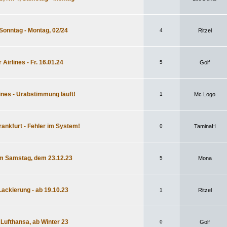
, Sonntag - Montag, 02/24
4
Ritzel
Airlines - Fr. 16.01.24
5
Golf
lines - Urabstimmung läuft!
1
Mc Logo
rankfurt - Fehler im System!
0
TaminaH
 am Samstag, dem 23.12.23
5
Mona
 Lackierung - ab 19.10.23
1
Ritzel
Lufthansa, ab Winter 23
0
Golf