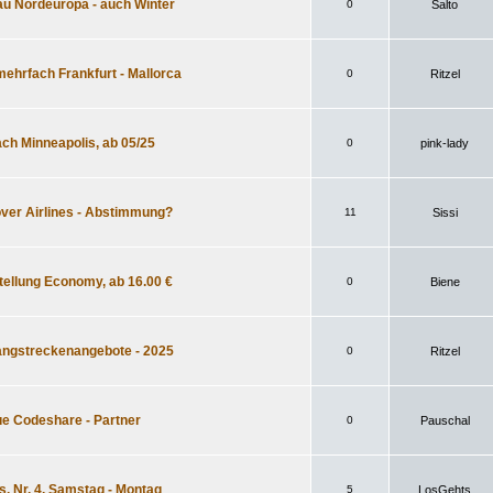
au Nordeuropa - auch Winter
0
Salto
ehrfach Frankfurt - Mallorca
0
Ritzel
ach Minneapolis, ab 05/25
0
pink-lady
over Airlines - Abstimmung?
11
Sissi
tellung Economy, ab 16.00 €
0
Biene
Langstreckenangebote - 2025
0
Ritzel
ue Codeshare - Partner
0
Pauschal
s, Nr. 4, Samstag - Montag
5
LosGehts