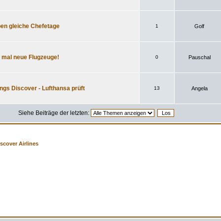
ben gleiche Chefetage
1
Golf
 mal neue Flugzeuge!
0
Pauschal
gs Discover - Lufthansa prüft
13
Angela
Siehe Beiträge der letzten:
scover Airlines