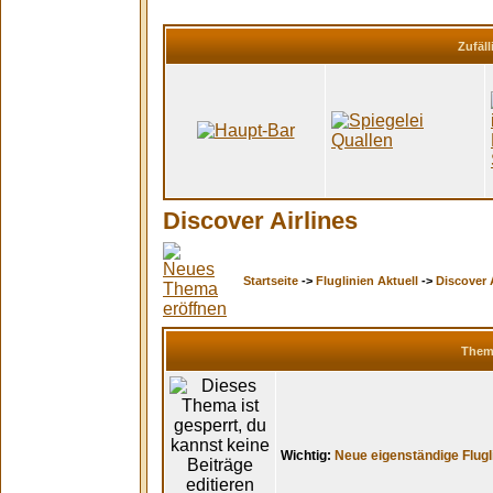
Zufäll
Discover Airlines
Startseite
->
Fluglinien Aktuell
->
Discover 
The
Wichtig:
Neue eigenständige Flugl