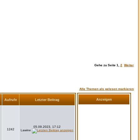
Gehe zu Seite
1
,
2
Weiter
Alle Themen als gelesen markieren
Anzeigen
Aufrufe
Letzter Beitrag
05.09.2023, 17:12
1242
Lawine