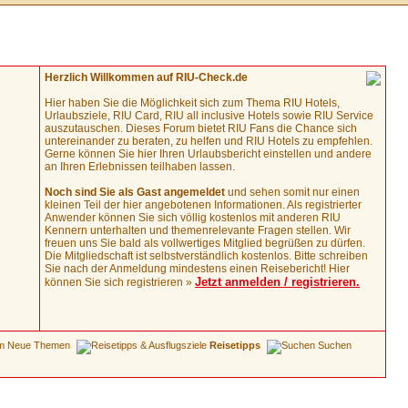
Herzlich Willkommen auf RIU-Check.de
Hier haben Sie die Möglichkeit sich zum Thema RIU Hotels,
Urlaubsziele, RIU Card, RIU all inclusive Hotels sowie RIU Service
auszutauschen. Dieses Forum bietet RIU Fans die Chance sich
untereinander zu beraten, zu helfen und RIU Hotels zu empfehlen.
Gerne können Sie hier Ihren Urlaubsbericht einstellen und andere
an Ihren Erlebnissen teilhaben lassen.
Noch sind Sie als Gast angemeldet
und sehen somit nur einen
kleinen Teil der hier angebotenen Informationen. Als registrierter
Anwender können Sie sich völlig kostenlos mit anderen RIU
Kennern unterhalten und themenrelevante Fragen stellen. Wir
freuen uns Sie bald als vollwertiges Mitglied begrüßen zu dürfen.
Die Mitgliedschaft ist selbstverständlich kostenlos. Bitte schreiben
Sie nach der Anmeldung mindestens einen Reisebericht! Hier
Jetzt anmelden / registrieren.
können Sie sich registrieren »
Neue Themen
Reisetipps
Suchen