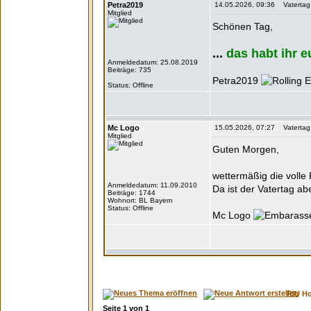
Petra2019
14.05.2026, 09:36 Vatertag - 
Mitglied
Schönen Tag,
...
das habt ihr e
Anmeldedatum: 25.08.2019
Beiträge: 735
Petra2019
Status: Offline
Mc Logo
15.05.2026, 07:27 Vatertag - 
Mitglied
Guten Morgen,
wettermäßig die volle
Anmeldedatum: 11.09.2010
Da ist der Vatertag ab
Beiträge: 1744
Wohnort: BL Bayern
Status: Offline
Mc Logo
RIU H
Seite
1
von
1