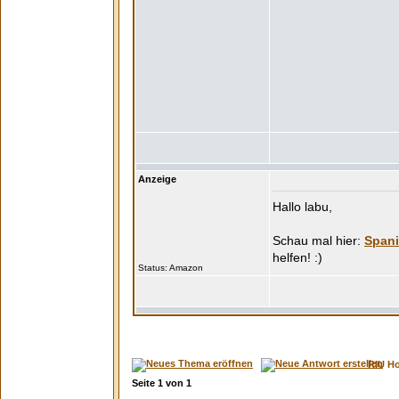
Anzeige
Hallo labu,
Spani
Status:
RIU H
Seite
1
von
1