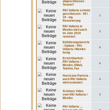
abgeschlossen -
Termin?
RIU Vallarta scheint
geschlossen - 09 /
1
19 - wg.
Renovierung
RIU Vallarta in
Mexiko wird auch
2
im Jahr 2019
renoviert
Einführungsbericht
- Update - RIU
0
Vallarta / Mexiko
fertig
Erreichbarkeit -
RIU Vallarta /
0
Mexiko, EMail,
Telefon, Fax
Hurricane Patricia -
auch RIU Vallarta
4
wird evakuiert
Schönes Video
vom RIU Vallarta /
2
Mexiko
RIU Vallarta ...
0