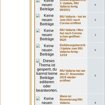
Einführungsbericht,
3. Update, RIU
0
Vallarta fertig
06/2021
RIU Vallarta - hat im
Juni 2021 nach
2
Corona eröffnet
RIU Vallarta / Mex
hat nach Corona
1
schon geöffnet -
0620
Einführungsbericht
/ Update zum RIU
0
Vallarta fertig -
12/19
RIU Vallarta hat um
den 27. November
0
2019 wieder
eröffnet
Wann ist
Renovierung RIU
Vallarta
8