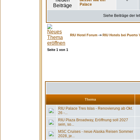
besser wie ein
Palace
Siehe Beiträge der le
RIU Hotel Forum
->
RIU Hotels bei Puerto V
Seite
1
von
1
Thema
RIU Palace Tres Islas - Renovierung ab Okt.
26 -...
RIU Plaza Broadway, Eröffnung soll 2027
sein, so...
MSC Cruises - neue Alaska Reisen Sommer
2028, je...