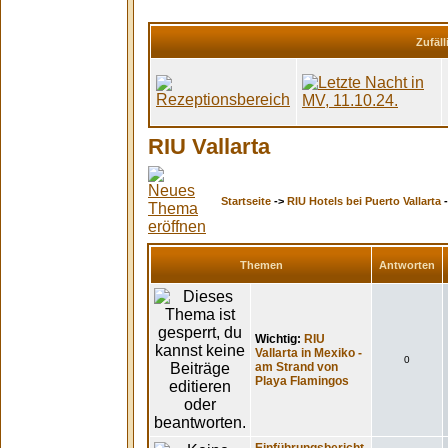
Zufäll
RIU Vallarta
Startseite
->
RIU Hotels bei Puerto Vallarta
Themen
Antworten
Wichtig:
RIU
Vallarta in Mexiko -
0
am Strand von
Playa Flamingos