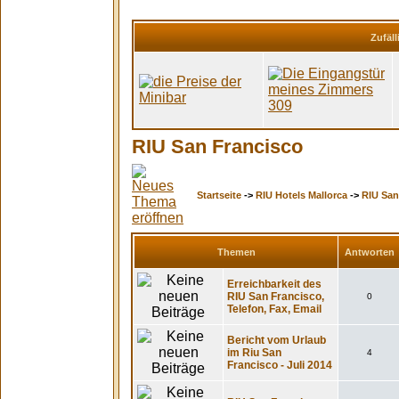
Zufäll
RIU San Francisco
Startseite
->
RIU Hotels Mallorca
->
RIU San
Themen
Antworten
Erreichbarkeit des
RIU San Francisco,
0
Telefon, Fax, Email
Bericht vom Urlaub
im Riu San
4
Francisco - Juli 2014