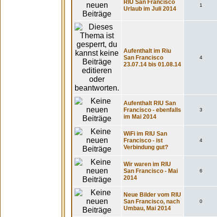
RIU San Francisco
1
Urlaub im Juli 2014
Aufenthalt im Riu
San Francisco
4
23.07.14 bis 01.08.14
Aufenthalt RIU San
Francisco - ebenfalls
3
im Mai 2014
WiFi im RIU San
Francisco - ist
4
Verbindung gut?
Wir waren im RIU
San Francisco - Mai
6
2014
Neue Bilder vom RIU
San Francisco, nach
0
Umbau, Mai 2014