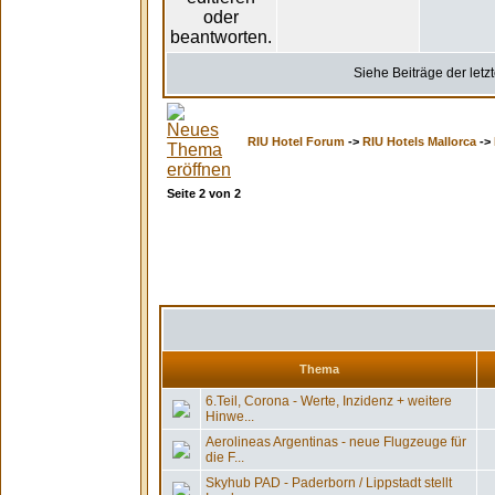
Siehe Beiträge der letz
RIU Hotel Forum
->
RIU Hotels Mallorca
->
Seite
2
von
2
Thema
6.Teil, Corona - Werte, Inzidenz + weitere
Hinwe...
Aerolineas Argentinas - neue Flugzeuge für
die F...
Skyhub PAD - Paderborn / Lippstadt stellt