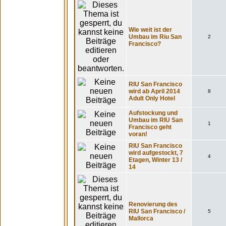
Wie weit ist der
Umbau im Riu San
2
Francisco?
RIU San Francisco
wird ab April 2014
8
Adult Only Hotel
Aufstockung und
Umbau im RIU San
1
Francisco geht
voran!
RIU San Francisco
wird aufgestockt, 7
4
Etagen, Winter 13 /
14
Renovierung des
RIU San Francisco /
5
Mallorca