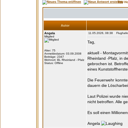
RIU H
Autor
Angela
11.05.2026, 08:38 Flughafen
Mitglied
Tag,
Alter: 75
aktuell - Montagvormi
Anmeldedatum: 03.09.2008
Beiträge: 2347
Rheinland -Pfalz, in 
Wohnort: BL Rheinland - Pfalz
Status: Offline
gebrochen ist. Betroff
eines Kunststoffherstel
Die Feuerwehr konnte 
dauern die Löscharbei
Laut Polizei wurde ni
nicht betroffen. Alle 
Es soll einen Millione
Angela