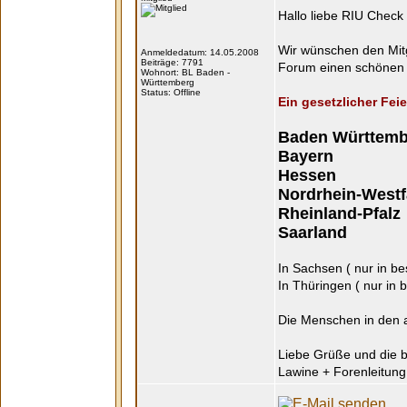
Hallo liebe RIU Check 
Wir wünschen den Mitg
Anmeldedatum: 14.05.2008
Beiträge: 7791
Forum einen schönen Fr
Wohnort: BL Baden -
Württemberg
Status: Offline
Ein gesetzlicher Feier
Baden Württemb
Bayern
Hessen
Nordrhein-Westf
Rheinland-Pfalz
Saarland
In Sachsen ( nur in b
In Thüringen ( nur in
Die Menschen in den a
Liebe Grüße und die 
Lawine + Forenleitun