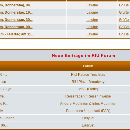
m, Donnerstag, 04...
Lawine
Grüße F
m, Donnerstag, 16...
Lawine
Grüße F
m, Donnerstag, 30...
Lawine
Grüße F
m, Donnerstag, 08...
Lawine
Grüße F
 - Feiertag am 11...
Lawine
Grüße F
Neue Beiträge im RIU Forum
Forum
 -...
RIU Palace Tres Islas
 so...
RIU Plaza Broadway
28, je...
MSC (Flotte)
we...
Reisefragen / Reisehinweise
 F...
Andere Fluglinien & Infos Fluglinien
v...
Paderborn / Lippstadt (PAD)
-Finanz...
EasyJet
06....
EasyJet