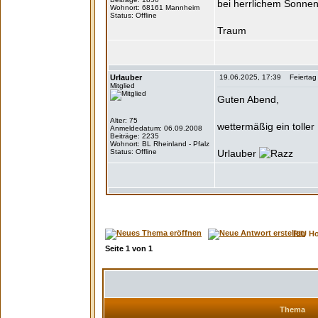
bei herrlichem Sonnen
Wohnort: 68161 Mannheim
Status: Offline
Traum
Urlauber
19.06.2025, 17:39 Feiertag 
Mitglied
Guten Abend,
Alter: 75
wettermäßig ein toller
Anmeldedatum: 06.09.2008
Beiträge: 2235
Wohnort: BL Rheinland - Pfalz
Status: Offline
Urlauber
RIU H
Seite
1
von
1
Thema