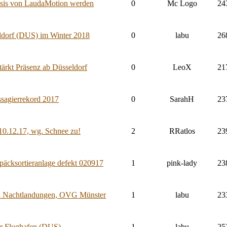
asis von LaudaMotion werden
0
Mc Logo
24
eldorf (DUS) im Winter 2018
0
labu
26
tärkt Präsenz ab Düsseldorf
0
LeoX
21
sagierrekord 2017
0
SarahH
23
10.12.17, wg. Schnee zu!
2
RRatlos
23
äcksortieranlage defekt 020917
1
pink-lady
23
hin Nachtlandungen, OVG Münster
1
labu
23
er Flughafen (DUS)
1
labu
25