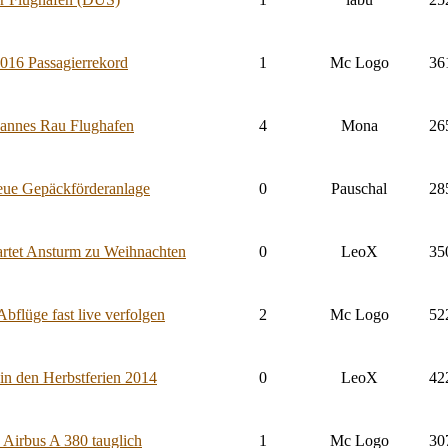
016 Passagierrekord
1
Mc Logo
36
hannes Rau Flughafen
4
Mona
26
eue Gepäckförderanlage
0
Pauschal
28
rtet Ansturm zu Weihnachten
0
LeoX
35
bflüge fast live verfolgen
2
Mc Logo
52
in den Herbstferien 2014
0
LeoX
42
 Airbus A 380 tauglich
1
Mc Logo
30