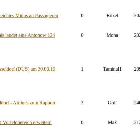
eichtes Minus an Passagieren
0
Ritzel
20
als landet eine Antonow 124
0
Mona
20
üsseldorf (DUS) am 30.03.19
1
TaminaH
20
ldorf - Airlines zum Rapport
2
Golf
24
 Vorfeldbereich erweitern
0
Max
21