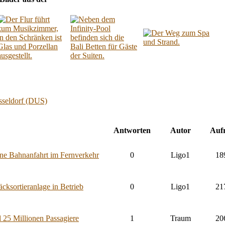
seldorf (DUS)
Antworten
Autor
Auf
ne Bahnanfahrt im Fernverkehr
0
Ligo1
18
cksortieranlage in Betrieb
0
Ligo1
21
l 25 Millionen Passagiere
1
Traum
20