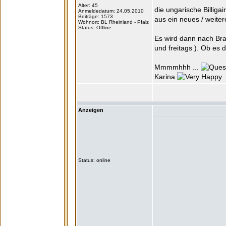
Alter: 45
die ungarische Billigai
Anmeldedatum: 24.05.2010
Beiträge: 1573
aus ein neues / weiter
Wohnort: BL Rheinland - Pfalz
Status: Offline
Es wird dann nach Br
und freitags ). Ob es
Mmmmhhh ...
Karina
Anzeigen
Status: online