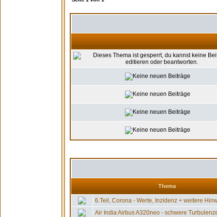
Thema
6.Teil, Corona - Werte, Inzidenz + weitere Hinw
Air India Airbus A320neo - schwere Turbulenzen