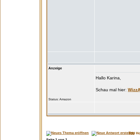
Anzeige
Hallo Karina,
WizzA
Status:
RIU H
Seite
1
von
1