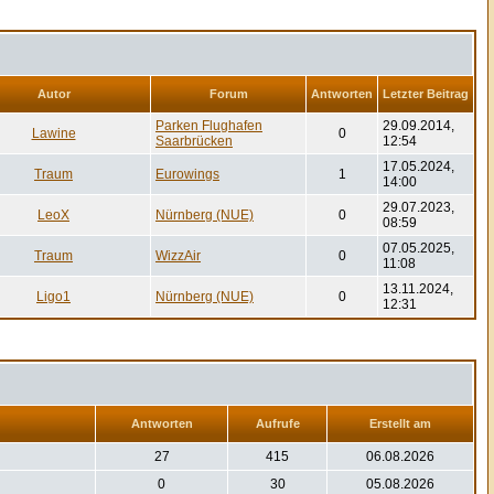
Autor
Forum
Antworten
Letzter Beitrag
Parken Flughafen
29.09.2014,
Lawine
0
Saarbrücken
12:54
17.05.2024,
Traum
Eurowings
1
14:00
29.07.2023,
LeoX
Nürnberg (NUE)
0
08:59
07.05.2025,
Traum
WizzAir
0
11:08
13.11.2024,
Ligo1
Nürnberg (NUE)
0
12:31
Antworten
Aufrufe
Erstellt am
27
415
06.08.2026
0
30
05.08.2026