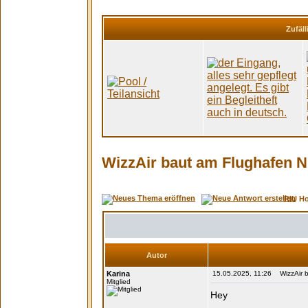
Zufäll
WizzAir baut am Flughafen N
RIU H
Autor
Karina
15.05.2025, 11:26 WizzAir b
Mitglied
Hey