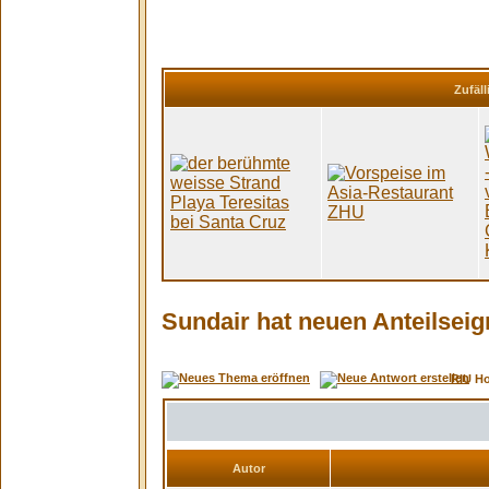
Zufäll
Sundair hat neuen Anteilseig
RIU H
Autor