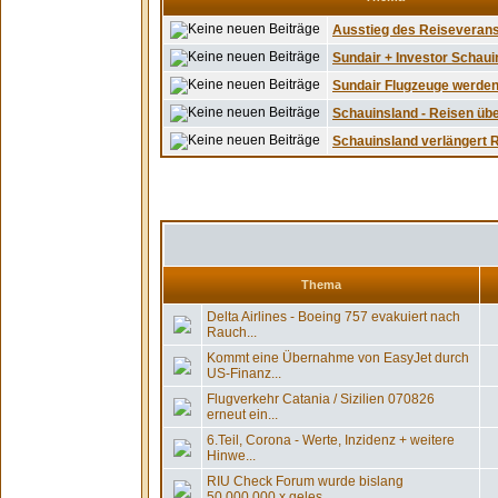
Ausstieg des Reiseveranst
Sundair + Investor Schauins
Sundair Flugzeuge werden u
Schauinsland - Reisen übe
Schauinsland verlängert R
Thema
Delta Airlines - Boeing 757 evakuiert nach
Rauch...
Kommt eine Übernahme von EasyJet durch
US-Finanz...
Flugverkehr Catania / Sizilien 070826
erneut ein...
6.Teil, Corona - Werte, Inzidenz + weitere
Hinwe...
RIU Check Forum wurde bislang
50.000.000 x geles...