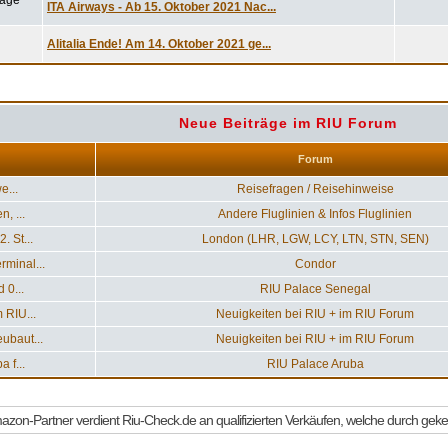
ITA Airways - Ab 15. Oktober 2021 Nac...
Alitalia Ende! Am 14. Oktober 2021 ge...
Neue Beiträge im RIU Forum
Forum
e...
Reisefragen / Reisehinweise
, ...
Andere Fluglinien & Infos Fluglinien
 St...
London (LHR, LGW, LCY, LTN, STN, SEN)
minal...
Condor
 0...
RIU Palace Senegal
 RIU...
Neuigkeiten bei RIU + im RIU Forum
ubaut...
Neuigkeiten bei RIU + im RIU Forum
 f...
RIU Palace Aruba