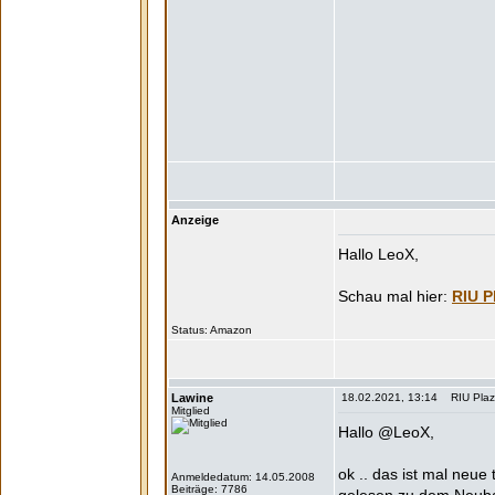
Anzeige
Hallo LeoX,
RIU P
Status:
Lawine
18.02.2021, 13:14 RIU Plaza
Mitglied
Hallo @LeoX,
ok .. das ist mal neue
Anmeldedatum: 14.05.2008
Beiträge: 7786