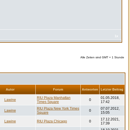
1x
Alle Zeiten sind GMT + 1 Stunde
Autor
Forum
Antworten
Letzter Beitrag
RIU Plaza Manhattan
01.05.2018,
Lawine
0
Times Square
17:42
RIU Plaza New York Times
07.07.2012,
Lawine
0
Square
15:05
17.12.2021,
Lawine
RIU Plaza Chicago
0
17:39