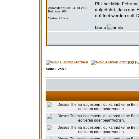
RIU hat Mitte Februar 
Anmeldedatum: 24.10.2020
aufgeführt, dass das 
Beiträge: 684
eröffnet werden soll. 
Status: Offline
Biene
RIU H
Seite
1
von
1