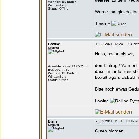
gelesen zu dem Neu
Wohnort: BL Baden -
Württemberg
Status: Offline
Werde mal gleich eine
Lawine
Lawine
18.02.2021, 13:24 RIU Plaza
Mitglied
Hallo, nochmals wir,
den Eintrag / Vermerk
Anmeldedatum: 14.05.2008
Beiträge: 7786
dass im Einführungsber
Wohnort: BL Baden -
Württemberg
beauftragen, alsbald 
Status: Offline
Bitte noch etwas Gedu
Lawine
Biene
23.02.2021, 11:51 RIU Plaza
Mitglied
Guten Morgen,