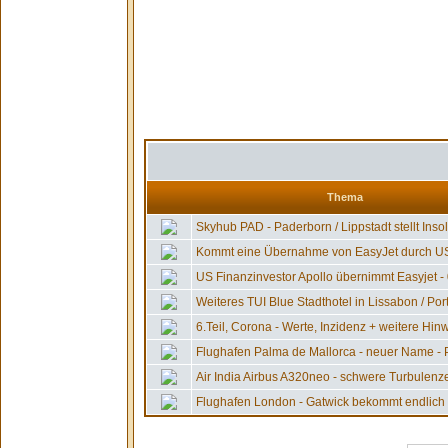
Thema
Skyhub PAD - Paderborn / Lippstadt stellt Insolv
Kommt eine Übernahme von EasyJet durch US-
US Finanzinvestor Apollo übernimmt Easyjet - 0
Weiteres TUI Blue Stadthotel in Lissabon / Port
6.Teil, Corona - Werte, Inzidenz + weitere Hinw
Flughafen Palma de Mallorca - neuer Name - P
Air India Airbus A320neo - schwere Turbulenzen
Flughafen London - Gatwick bekommt endlich 2.