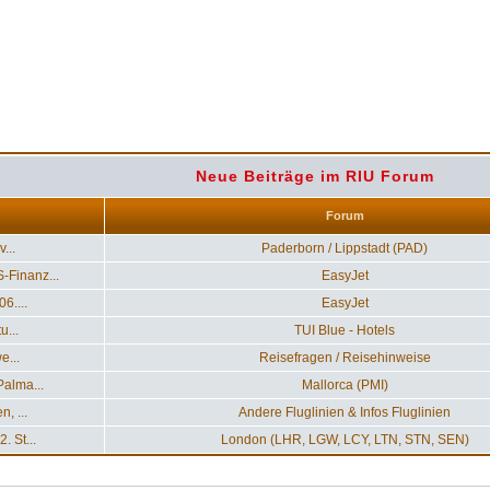
Neue Beiträge im RIU Forum
Forum
...
Paderborn / Lippstadt (PAD)
Finanz...
EasyJet
6....
EasyJet
u...
TUI Blue - Hotels
e...
Reisefragen / Reisehinweise
alma...
Mallorca (PMI)
, ...
Andere Fluglinien & Infos Fluglinien
 St...
London (LHR, LGW, LCY, LTN, STN, SEN)