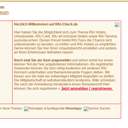
rum
Herzlich Willkommen auf RIU-Check.de
Hier haben Sie die Möglichkeit sich zum Thema RIU Hotels,
Urlaubsziele, RIU Card, RIU all inclusive Hotels sowie RIU Service
auszutauschen. Dieses Forum bietet RIU Fans die Chance sich
untereinander zu beraten, zu helfen und RIU Hotels zu empfehlen.
Gerne können Sie hier Ihren Urlaubsbericht einstellen und andere
an Ihren Erlebnissen teilhaben lassen.
Noch sind Sie als Gast angemeldet
und sehen somit nur einen
kleinen Teil der hier angebotenen Informationen. Als registrierter
Anwender können Sie sich völlig kostenlos mit anderen RIU
Kennern unterhalten und themenrelevante Fragen stellen. Wir
freuen uns Sie bald als vollwertiges Mitglied begrüßen zu dürfen.
Die Mitgliedschaft ist selbstverständlich kostenlos. Bitte schreiben
Sie nach der Anmeldung mindestens einen Reisebericht! Hier
Jetzt anmelden / registrieren.
können Sie sich registrieren »
Neue Themen
Reisetipps
Suchen