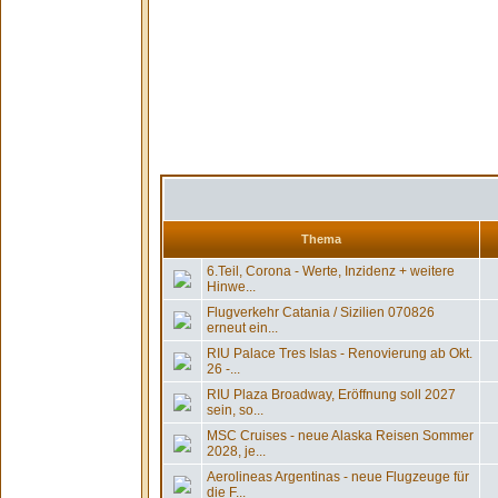
Thema
6.Teil, Corona - Werte, Inzidenz + weitere
Hinwe...
Flugverkehr Catania / Sizilien 070826
erneut ein...
RIU Palace Tres Islas - Renovierung ab Okt.
26 -...
RIU Plaza Broadway, Eröffnung soll 2027
sein, so...
MSC Cruises - neue Alaska Reisen Sommer
2028, je...
Aerolineas Argentinas - neue Flugzeuge für
die F...