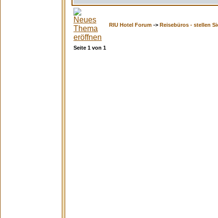
RIU Hotel Forum
->
Reisebüros - stellen Si
Seite
1
von
1