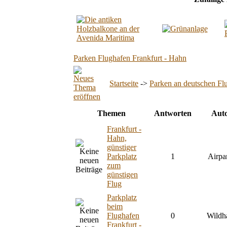
Parken Flughafen Frankfurt - Hahn
Startseite
->
Parken an deutschen Fl
Themen
Antworten
Aut
Frankfurt -
Hahn,
günstiger
Parkplatz
1
Airpa
zum
günstigen
Flug
Parkplatz
beim
Flughafen
0
Wildh
Frankfurt -