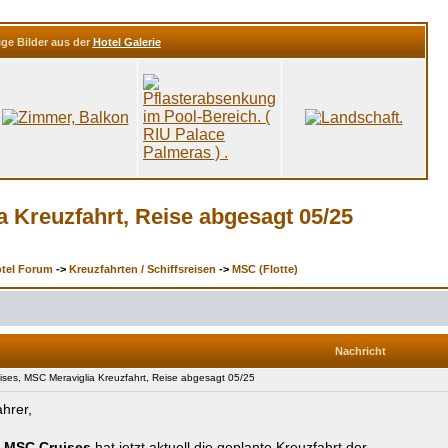
ige Bilder aus der
Hotel Galerie
 Kreuzfahrt, Reise abgesagt 05/25
otel Forum
->
Kreuzfahrten / Schiffsreisen
->
MSC (Flotte)
Nachricht
es, MSC Meraviglia Kreuzfahrt, Reise abgesagt 05/25
hrer,
i
MSC Cruises
hat jetzt aktuell die geplante Kreuzfahrt der