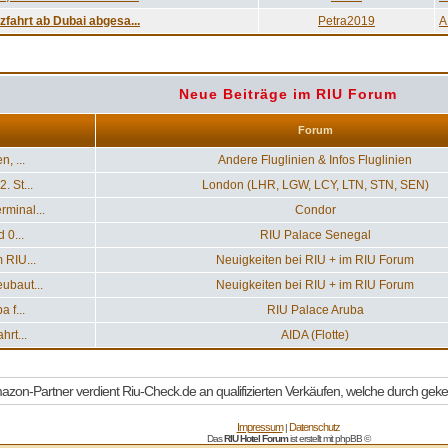
zfahrt ab Dubai abgesa...
Petra2019
A
Neue Beiträge im RIU Forum
Forum
, ...
Andere Fluglinien & Infos Fluglinien
 St...
London (LHR, LGW, LCY, LTN, STN, SEN)
minal...
Condor
 0...
RIU Palace Senegal
 RIU...
Neuigkeiten bei RIU + im RIU Forum
ubaut...
Neuigkeiten bei RIU + im RIU Forum
 f...
RIU Palace Aruba
rt...
AIDA (Flotte)
Impressum
Datenschutz
|
Das
RIU Hotel Forum
ist erstellt mit
phpBB
©