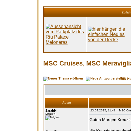
Zufäll
MSC Cruises, MSC Meraviglia
RIU H
Autor
SarahH
23.04.2025, 11:48 MSC Cruis
Mitglied
Guten Morgen Kreuzfa
die Kreuzfahrtreedere