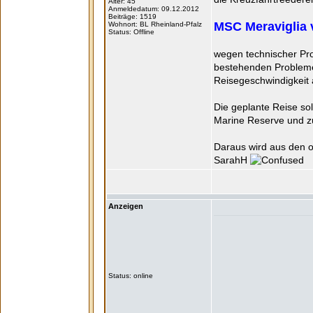
Alter: 45
Anmeldedatum: 09.12.2012
Beiträge: 1519
MSC Meraviglia v
Wohnort: BL Rheinland-Pfalz
Status: Offline
wegen technischer Pro
bestehenden Probleme
Reisegeschwindigkeit
Die geplante Reise so
Marine Reserve und z
Daraus wird aus den o.
SarahH
Anzeigen
Status: online