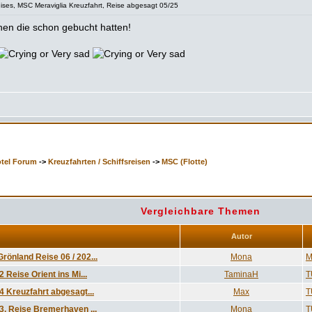
es, MSC Meraviglia Kreuzfahrt, Reise abgesagt 05/25
en die schon gebucht hatten!
otel Forum
->
Kreuzfahrten / Schiffsreisen
->
MSC (Flotte)
Vergleichbare Themen
Autor
rönland Reise 06 / 202...
Mona
M
2 Reise Orient ins Mi...
TaminaH
T
 4 Kreuzfahrt abgesagt...
Max
T
 3, Reise Bremerhaven ...
Mona
T