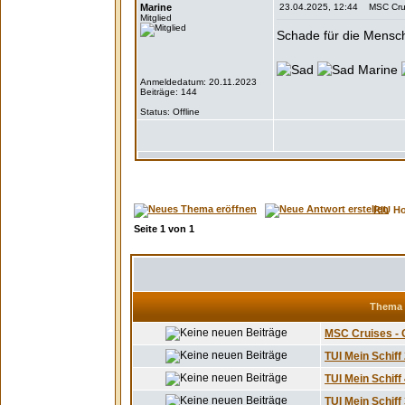
Marine
23.04.2025, 12:44 MSC Cruis
Mitglied
Schade für die Mensch
Marine
Anmeldedatum: 20.11.2023
Beiträge: 144
Status: Offline
RIU H
Seite
1
von
1
Thema
MSC Cruises - G
TUI Mein Schiff 
TUI Mein Schiff
TUI Mein Schiff