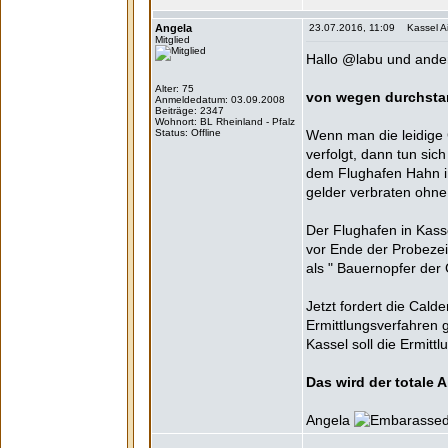
Angela
23.07.2016, 11:09 Kassel Air
Mitglied
Hallo @labu und ander
Alter: 75
von wegen durchsta
Anmeldedatum: 03.09.2008
Beiträge: 2347
Wohnort: BL Rheinland - Pfalz
Status: Offline
Wenn man die leidige 
verfolgt, dann tun sic
dem Flughafen Hahn i
gelder verbraten ohne
Der Flughafen in Kass
vor Ende der Probezei
als " Bauernopfer der
Jetzt fordert die Cal
Ermittlungsverfahren 
Kassel soll die Ermi
Das wird der totale A
Angela