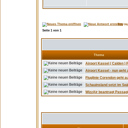
RIU H
Seite
1
von
1
Thema
Airport Kassel ( Calden ) P
Airport Kassel - nun geht a
Fluglinie Corendon geht a
Schauinsland setzt im Spät
WizzAir beantragt Passagi