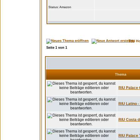
Status:
RIU H
Seite
1
von
1
Thema
RIU Palace 
RIU Latino -
RIU Costa de
RIU Palace T