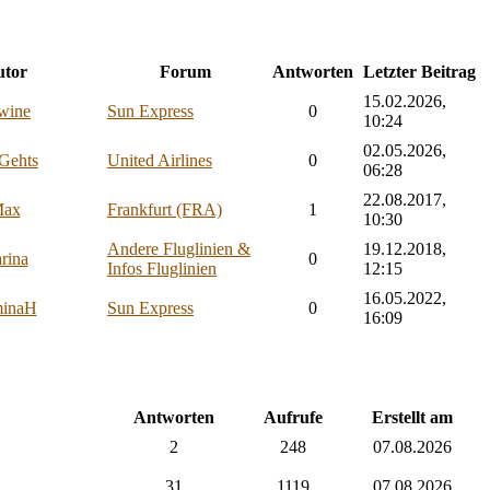
tor
Forum
Antworten
Letzter Beitrag
15.02.2026,
wine
Sun Express
0
10:24
02.05.2026,
Gehts
United Airlines
0
06:28
22.08.2017,
ax
Frankfurt (FRA)
1
10:30
Andere Fluglinien &
19.12.2018,
rina
0
Infos Fluglinien
12:15
16.05.2022,
inaH
Sun Express
0
16:09
Antworten
Aufrufe
Erstellt am
2
248
07.08.2026
31
1119
07.08.2026