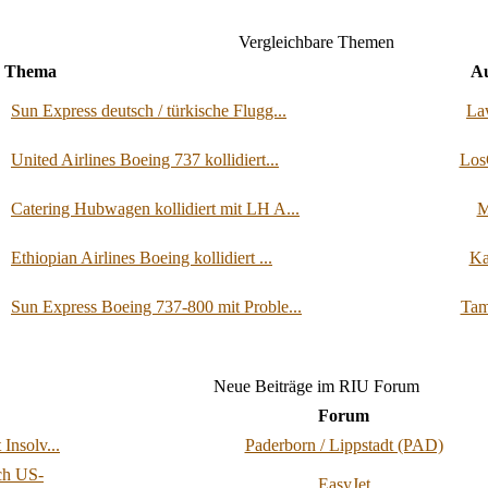
Vergleichbare Themen
Thema
Au
Sun Express deutsch / türkische Flugg...
La
United Airlines Boeing 737 kollidiert...
Los
Catering Hubwagen kollidiert mit LH A...
M
Ethiopian Airlines Boeing kollidiert ...
Ka
Sun Express Boeing 737-800 mit Proble...
Tam
Neue Beiträge im RIU Forum
Forum
Insolv...
Paderborn / Lippstadt (PAD)
ch US-
EasyJet