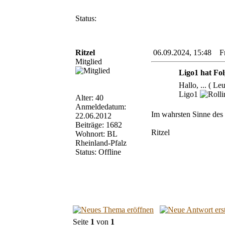
Status:
Ritzel
06.09.2024, 15:48 Fra
Mitglied
Ligo1 hat Fol
Hallo, ... ( L
Ligo1
Alter: 40
Anmeldedatum:
Im wahrsten Sinne des 
22.06.2012
Beiträge: 1682
Ritzel
Wohnort: BL
Rheinland-Pfalz
Status: Offline
Seite
1
von
1