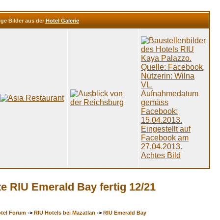
ige Bilder aus der
Hotel Galerie
te RIU Emerald Bay fertig 12/21
otel Forum
->
RIU Hotels bei Mazatlan
->
RIU Emerald Bay