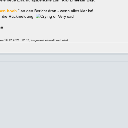
viele neue Erfahrungsberichte zum
RIU Emerald Bay
.
en hoch
" an den Bericht dran - wenn alles klar ist!
er die Rückmeldung!
ße
 am 19.12.2021, 12:57, insgesamt einmal bearbeitet