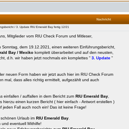
Nachricht
sbericht / 3. Update RIU Emerald Bay fertig 12/21
Fans, Mitglieder vom RIU Check Forum und Mitleser,
 Sonntag, dem 19.12.2021, einen weiteren Einführungsbericht,
rald Bay / Mexiko
komplett überarbeitet und auf den neusten,
ht, d.h. wir haben jetzt nochmals ein komplettes "
3. Update
"
der neuen Form haben wir jetzt auch hier im RIU Check Forum
fen mal, dass alles richtig ermittelt, aufgezählt und auch
s einfallen / auffallen in dem Bericht zum
RIU Emerald Bay
,
 hierzu einen kurzen Bericht ( hier einfach - Antwort erstellen )
f jeden Fall auch noch ein! Das ist keine Frage!
 schönen Urlaub im
RIU Emerald Bay
.
und eventuell Mithilfe!