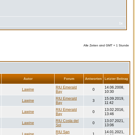
1x
Alle Zeiten sind GMT + 1 Stunde
Autor
Forum
Antworten
Letzter Beitrag
RIU Emerald
14.06.2008,
Lawine
0
Bay
10:30
RIU Emerald
15.09.2019,
Lawine
3
Bay
11:42
RIU Emerald
13.02.2016,
Lawine
0
Bay
13:46
RIU Costa del
13.07.2021,
Lawine
0
Sol
13:06
RIU San
14.01.2021,
Lawine
1