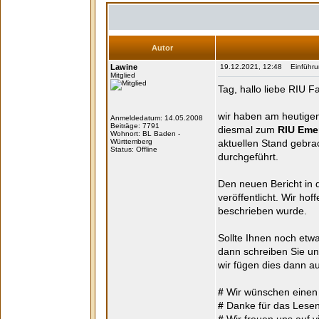
Autor
Lawine
19.12.2021, 12:48 Einführung
Mitglied
Tag, hallo liebe RIU 
wir haben am heutigen
Anmeldedatum: 14.05.2008
Beiträge: 7791
diesmal zum
RIU Eme
Wohnort: BL Baden -
Württemberg
aktuellen Stand gebrac
Status: Offline
durchgeführt.
Den neuen Bericht in 
veröffentlicht. Wir hof
beschrieben wurde.
Sollte Ihnen noch etwa
dann schreiben Sie uns
wir fügen dies dann au
#
Wir wünschen einen
#
Danke für das Lesen 