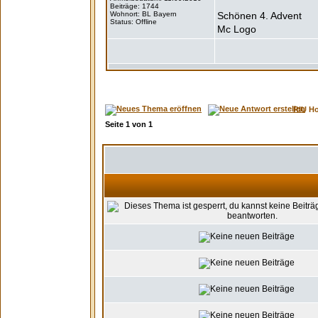
Beiträge: 1744
Wohnort: BL Bayern
Schönen 4. Advent
Status: Offline
Mc Logo
RIU H
Seite
1
von
1