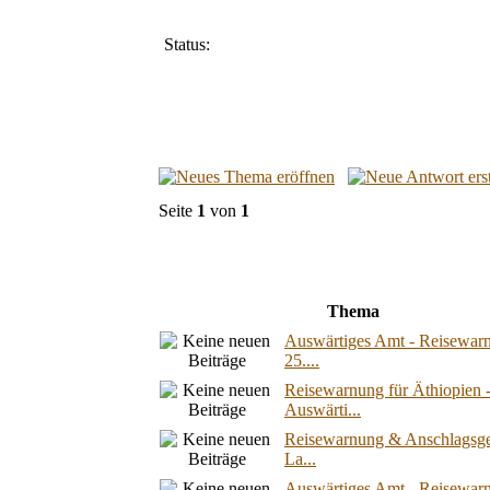
Status:
Seite
1
von
1
Thema
Auswärtiges Amt - Reisewar
25....
Reisewarnung für Äthiopien 
Auswärti...
Reisewarnung & Anschlagsge
La...
Auswärtiges Amt - Reisewarn