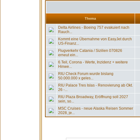
Thema
Delta Airlines - Boeing 757 evakuiert nach
Rauch...
Kommt eine Übernahme von EasyJet durch
US-Finanz...
Flugverkehr Catania / Sizilien 070826
erneut ein...
6.Teil, Corona - Werte, Inzidenz + weitere
Hinwe...
RIU Check Forum wurde bislang
50.000.000 x geles...
RIU Palace Tres Islas - Renovierung ab Okt.
26 -...
RIU Plaza Broadway, Eröffnung soll 2027
sein, so...
MSC Cruises - neue Alaska Reisen Sommer
2028, je...