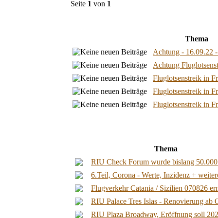
Seite
1
von
1
Thema
Achtung - 16.09.22 - 
Achtung Fluglotsenstr
Fluglotsenstreik in F
Fluglotsenstreik in F
Fluglotsenstreik in Fr
Thema
RIU Check Forum wurde bislang 50.000.0
6.Teil, Corona - Werte, Inzidenz + weite
Flugverkehr Catania / Sizilien 070826 ern
RIU Palace Tres Islas - Renovierung ab Ok
RIU Plaza Broadway, Eröffnung soll 2027