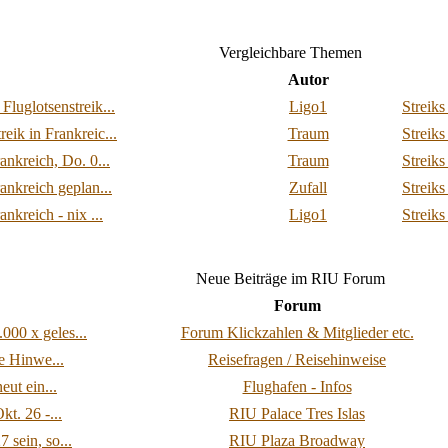
Vergleichbare Themen
Autor
Fluglotsenstreik...
Ligo1
Streiks
eik in Frankreic...
Traum
Streiks
rankreich, Do. 0...
Traum
Streiks
rankreich geplan...
Zufall
Streiks
ankreich - nix ...
Ligo1
Streiks
Neue Beiträge im RIU Forum
Forum
00 x geles...
Forum Klickzahlen & Mitglieder etc.
re Hinwe...
Reisefragen / Reisehinweise
eut ein...
Flughafen - Infos
t. 26 -...
RIU Palace Tres Islas
 sein, so...
RIU Plaza Broadway