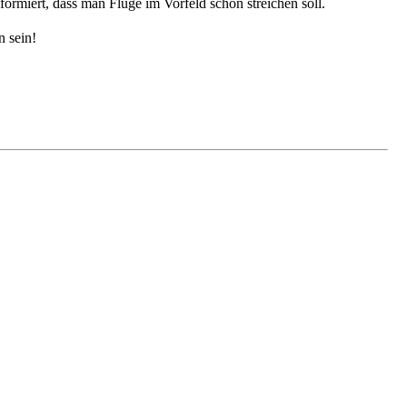
nformiert, dass man Flüge im Vorfeld schon streichen soll.
n sein!
2x