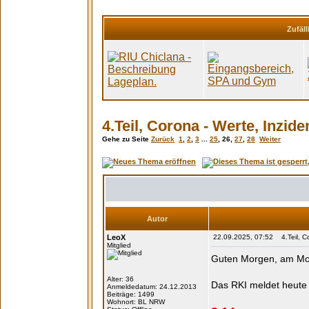
Zufäll
4.Teil, Corona - Werte, Inzi
Gehe zu Seite
Zurück
1
,
2
,
3
...
25
,
26
,
27
,
28
Weiter
Autor
LeoX
22.09.2025, 07:52 4.Teil, Co
Mitglied
Guten Morgen, am M
Alter: 36
Das RKI meldet heute
Anmeldedatum: 24.12.2013
Beiträge: 1499
Wohnort: BL NRW