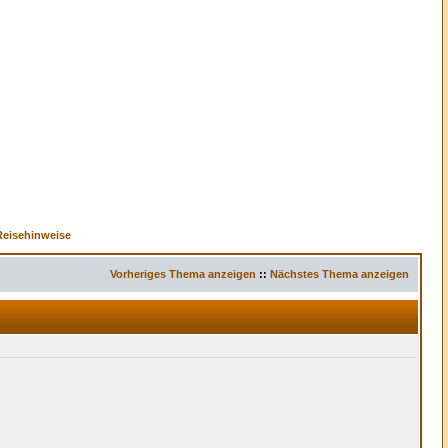
Reisehinweise
Vorheriges Thema anzeigen
::
Nächstes Thema anzeigen