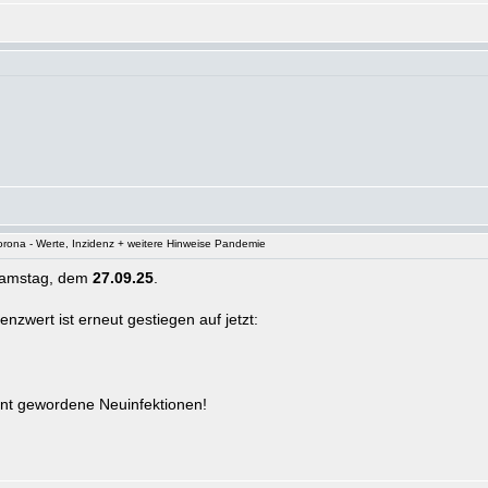
rona - Werte, Inzidenz + weitere Hinweise Pandemie
Samstag, dem
27.09.25
.
nzwert ist erneut gestiegen auf jetzt:
t gewordene Neuinfektionen!