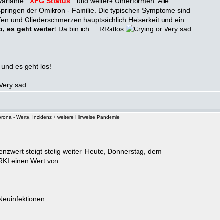
Variante "
XFG Stratus
" und weitere Unterformen. Alle
tspringen der Omikron - Familie. Die typischen Symptome sind
en und Gliederschmerzen hauptsächlich Heiserkeit und ein
o, es geht weiter!
Da bin ich ... RRatlos
t und es geht los!
rona - Werte, Inzidenz + weitere Hinweise Pandemie
nzwert steigt stetig weiter. Heute, Donnerstag, dem
RKI einen Wert von:
Neuinfektionen.