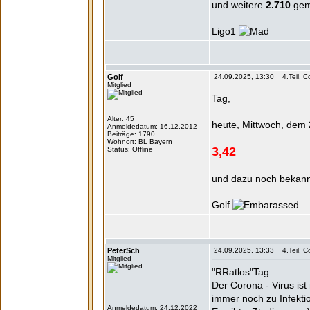
und weitere
2.710
geme
Ligo1
Golf
24.09.2025, 13:30 4.Teil, Co
Mitglied
Tag,
Alter: 45
heute, Mittwoch, dem
Anmeldedatum: 16.12.2012
Beiträge: 1790
Wohnort: BL Bayern
3,42
Status: Offline
und dazu noch bekan
Golf
PeterSch
24.09.2025, 13:33 4.Teil, Co
Mitglied
"RRatlos"Tag ...
Der Corona - Virus is
immer noch zu Infekti
Anmeldedatum: 24.12.2022