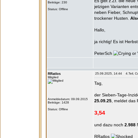
Es gibt z.Zt. die neue 
Beiträge: 230
jetzigen Varianten en
Status: Offline
neben Fieber, Schnupf
trockener Husten.
Als
Hallo,
ja richtig! Es ist Herbs
PeterSch
RRatlos
25.09.2025, 14:44 4.Teil, Co
Mitglied
Tag,
der Sieben-Tage-Inzide
Anmeldedatum: 09.09.2015
25.09.25
, meldet das 
Beiträge: 1428
Status: Offline
3,54
und dazu noch
2.988
RRatlos