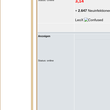
3,14
Status: Offline
+
2.647
Neuinfektione
LeoX
Anzeigen
Status: online