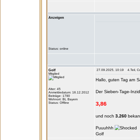
Anzeigen
Status: online
Golf
27.09.2025, 10:19 4.Teil, Co
Mitglied
Hallo, guten Tag am 
Alter: 45
Der Sieben-Tage-Inzide
Anmeldedatum: 16.12.2012
Beiträge: 1790
Wohnort: BL Bayern
3,86
Status: Offline
und noch
3.260
bekann
Puuuhhh
Golf